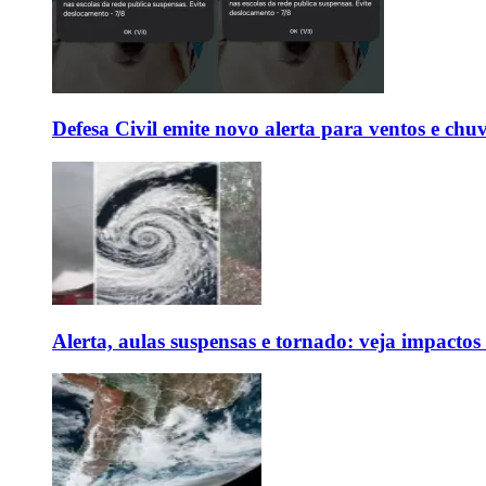
Defesa Civil emite novo alerta para ventos e chu
Alerta, aulas suspensas e tornado: veja impactos