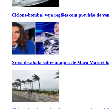
Ciclone-bomba: veja regiões com previsão de ven
Xuxa desabafa sobre ataques de Mara Maravilh