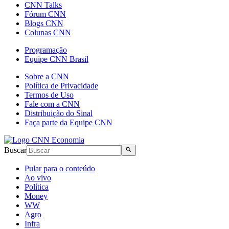
CNN Talks
Fórum CNN
Blogs CNN
Colunas CNN
Programação
Equipe CNN Brasil
Sobre a CNN
Política de Privacidade
Termos de Uso
Fale com a CNN
Distribuição do Sinal
Faça parte da Equipe CNN
Buscar
Pular para o conteúdo
Ao vivo
Política
Money
WW
Agro
Infra