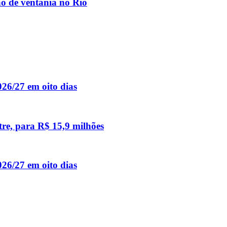
ão de ventania no Rio
26/27 em oito dias
re, para R$ 15,9 milhões
26/27 em oito dias