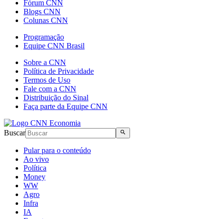
Fórum CNN
Blogs CNN
Colunas CNN
Programação
Equipe CNN Brasil
Sobre a CNN
Política de Privacidade
Termos de Uso
Fale com a CNN
Distribuição do Sinal
Faça parte da Equipe CNN
Buscar
Pular para o conteúdo
Ao vivo
Política
Money
WW
Agro
Infra
IA