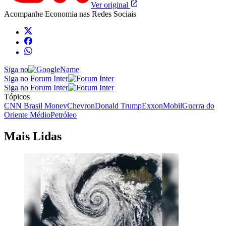
Ver original
Acompanhe
Economia
nas Redes Sociais
Siga no
Siga no Forum Inter
Siga no Forum Inter
Tópicos
CNN Brasil Money
Chevron
Donald Trump
ExxonMobil
Guerra do
Oriente Médio
Petróleo
Mais Lidas