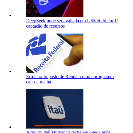
DeepSeek pode ser avaliada em US$ 50 bi em 1ª
captação de recursos
Erros no Imposto de Renda: como corrigir sem
cair na malha
Ação do Itaú Unibanco fecha em queda após