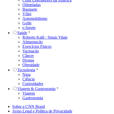
Copa Libertadores da América
Olimpíadas
Basquete
Vôlei
Automobilismo
Golfe
e-Sports
Saúde
Roberto Kalil - Sinais Vitais
Alimentação
Exercícios Físicos
Vacinação
Câncer
Drogas
Obesidade
Tecnologia
Nasa
Ciência
Curiosidades
Viagem & Gastronomia
Viagem
Gastronomia
Sobre a CNN Brasil
Aviso Legal e Política de Privacidade