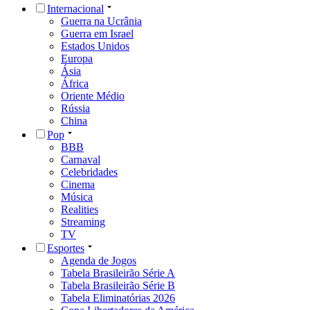
Internacional
Guerra na Ucrânia
Guerra em Israel
Estados Unidos
Europa
Ásia
África
Oriente Médio
Rússia
China
Pop
BBB
Carnaval
Celebridades
Cinema
Música
Realities
Streaming
TV
Esportes
Agenda de Jogos
Tabela Brasileirão Série A
Tabela Brasileirão Série B
Tabela Eliminatórias 2026