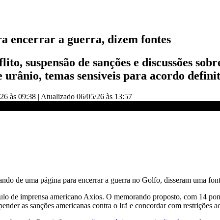
ra encerrar a guerra, dizem fontes
ito, suspensão de sanções e discussões sob
 urânio, temas sensíveis para acordo defini
26 às 09:38
|
Atualizado
06/05/26 às 13:57
ntes | BASTIDORES CNN
do de uma página para encerrar a guerra no Golfo, disseram uma fonte 
culo de imprensa americano Axios. O memorando proposto, com 14 pont
ender as sanções americanas contra o Irã e concordar com restrições a