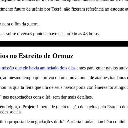
ento futuro de urânio por Teerã, não fizeram referência ao estoque a
 para o fim da guerra.
as sobre diversos pontos-chave nas próximas 48 horas.
ios no Estreito de Ormuz
 missão que ele havia anunciado dois dias
antes para guiar navios atrav
o, ao mesmo tempo que provocou uma nova onda de ataques iranianos con
na quarta-feira que um de seus navios porta-contêineres foi atingido no 
 nas negociações com o Irã, sem dar mais detalhes.
igor, o Projeto Liberdade (a circulação de navios pelo Estreito de O
edes sociais.
tima proposta de negociações do Irã. A oferta iraniana também continha