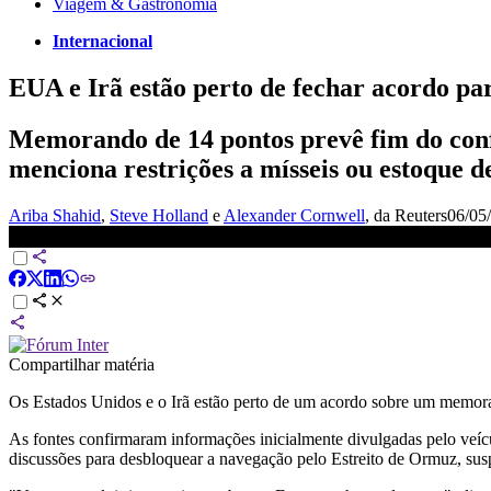
Viagem & Gastronomia
Internacional
EUA e Irã estão perto de fechar acordo pa
Memorando de 14 pontos prevê fim do confl
menciona restrições a mísseis ou estoque de
Ariba Shahid
,
Steve Holland
e
Alexander Cornwell
, da Reuters
06/05/
EUA e Irã estão perto de acordo para encerrar a guerra, dizem fo
Compartilhar matéria
Os Estados Unidos e o Irã estão perto de um acordo sobre um memoran
As fontes confirmaram informações inicialmente divulgadas pelo veí
discussões para desbloquear a navegação pelo Estreito de Ormuz, susp