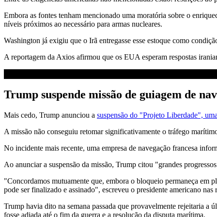
Embora as fontes tenham mencionado uma moratória sobre o enriquecim
níveis próximos ao necessário para armas nucleares.
Washington já exigiu que o Irã entregasse esse estoque como condição
A reportagem da Axios afirmou que os EUA esperam respostas iranian
Trump suspende missão de guiagem de nav
Mais cedo, Trump anunciou a
suspensão do "Projeto Liberdade", uma
A missão não conseguiu retomar significativamente o tráfego marítim
No incidente mais recente, uma empresa de navegação francesa informou 
Ao anunciar a suspensão da missão, Trump citou "grandes progressos"
"Concordamos mutuamente que, embora o bloqueio permaneça em pleno v
pode ser finalizado e assinado", escreveu o presidente americano nas r
Trump havia dito na semana passada que provavelmente rejeitaria a úl
fosse adiada até o fim da guerra e a resolução da disputa marítima.