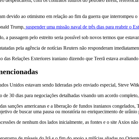
eo despencarem, com os contratos futuros do petróleo Brent, referência
aíram devido ao otimismo em relação ao fim da guerra que interromp
onald Trump,
suspender uma missão naval de três dias para reabrir o Es
, a passagem pelo estreito seria possível sob novos termos que estav
tatadas pela agência de notícias Reuters não responderam imediatamen
o das Relações Exteriores iraniano dizendo que Teerã estava avaliand
 mencionadas
ados Unidos estavam sendo lideradas pelo enviado especial, Steve Witk
azo de 30 dias para negociações detalhadas visando um acordo completo,
das sanções americanas e a liberação de fundos iranianos congelados,
bjetivo de buscar uma pausa ou moratória no enriquecimento de urânio p
ssões de nenhum dos lados inicialmente, as fontes e o site Axios não
rograma de mísseis do Irã e o fim do apoio a milícias aliadas no Orien