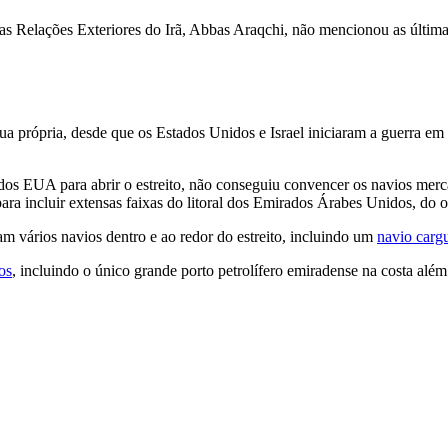
 das Relações Exteriores do Irã, Abbas Araqchi, não mencionou as últi
 sua própria, desde que os Estados Unidos e Israel iniciaram a guerra e
dos EUA para abrir o estreito, não conseguiu convencer os navios me
ara incluir extensas faixas do litoral dos Emirados Árabes Unidos, do ou
am vários navios dentro e ao redor do estreito, incluindo um
navio carg
os
, incluindo o único grande porto petrolífero emiradense na costa alé