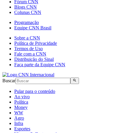
Fórum CNN
Blogs CNN
Colunas CNN
Programação
Equipe CNN Brasil
Sobre a CNN
Política de Privacidade
Termos de Uso
Fale com a CNN
Distribuição do Sinal
Faça parte da Equipe CNN
Buscar
Pular para o conteúdo
Ao vivo
Política
Money
WW
Agro
Infra
Esportes