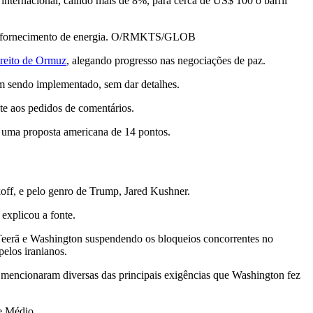
 internacional, caindo mais de 8%, para cerca de US$ 100 o barril
eu o fornecimento de energia. O/RMKTS/GLOB
treito de Ormuz
, alegando progresso nas negociações de paz.
am sendo implementado, sem dar detalhes.
te aos pedidos de comentários.
o uma proposta americana de 14 pontos.
off, e pelo genro de Trump, Jared Kushner.
 explicou a fonte.
 Teerã e Washington suspendendo os bloqueios concorrentes no
elos iranianos.
 mencionaram diversas das principais exigências que Washington fez
te Médio.