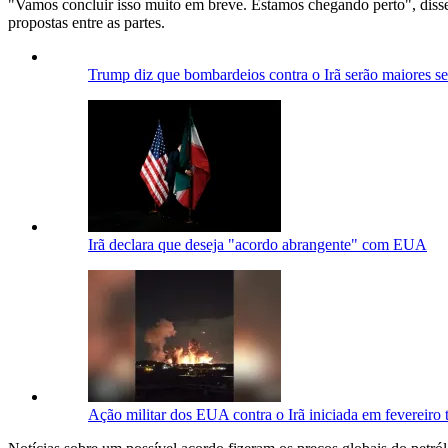
"Vamos concluir isso muito em breve. Estamos chegando perto", disse
propostas entre as partes.
Trump diz que bombardeios contra o Irã serão maiores s
Irã declara que deseja "acordo abrangente" com EUA
Ação militar dos EUA contra o Irã iniciada em fevereiro