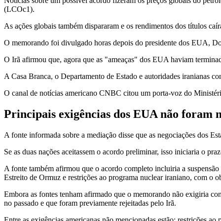
Notícias sobre um possível acordo fizeram os preços globais do petról
(LCOc1).
As ações globais também dispararam e os rendimentos dos títulos c
O memorando foi divulgado horas depois do presidente dos EUA, D
O Irã afirmou que, agora que as "ameaças" dos EUA haviam terminado
A Casa Branca, o Departamento de Estado e autoridades iranianas con
O canal de notícias americano CNBC citou um porta-voz do Ministéri
Principais exigências dos EUA não foram
A fonte informada sobre a mediação disse que as negociações dos Est
Se as duas nações aceitassem o acordo preliminar, isso iniciaria o pr
A fonte também afirmou que o acordo completo incluiria a suspensão 
Estreito de Ormuz e restrições ao programa nuclear iraniano, com o o
Embora as fontes tenham afirmado que o memorando não exigiria conce
no passado e que foram previamente rejeitadas pelo Irã.
Entre as exigências americanas não mencionadas estão: restrições ao p