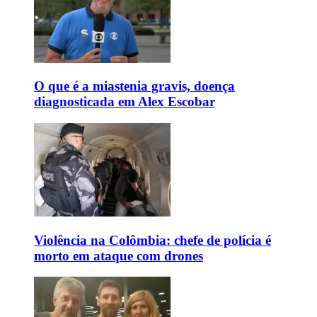
O que é a miastenia gravis, doença
diagnosticada em Alex Escobar
Violência na Colômbia: chefe de polícia é
morto em ataque com drones