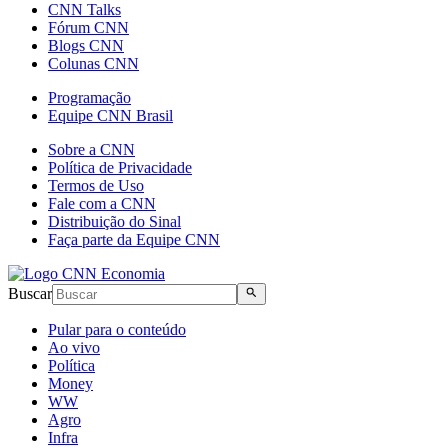
CNN Talks
Fórum CNN
Blogs CNN
Colunas CNN
Programação
Equipe CNN Brasil
Sobre a CNN
Política de Privacidade
Termos de Uso
Fale com a CNN
Distribuição do Sinal
Faça parte da Equipe CNN
Buscar
Pular para o conteúdo
Ao vivo
Política
Money
WW
Agro
Infra