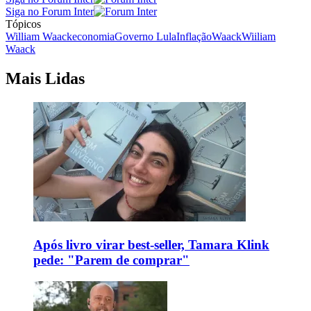
Siga no Forum Inter
Tópicos
William Waack
economia
Governo Lula
Inflação
Waack
Wiiliam
Waack
Mais Lidas
Após livro virar best-seller, Tamara Klink
pede: "Parem de comprar"