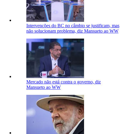
Intervenções do BC no câmbio se justificam, mas
não solucionam problema, diz Mansueto ao WW
Mercado não está contra o governo, diz
Mansueto ao WW