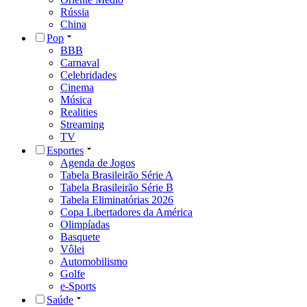
Rússia
China
Pop
BBB
Carnaval
Celebridades
Cinema
Música
Realities
Streaming
TV
Esportes
Agenda de Jogos
Tabela Brasileirão Série A
Tabela Brasileirão Série B
Tabela Eliminatórias 2026
Copa Libertadores da América
Olimpíadas
Basquete
Vôlei
Automobilismo
Golfe
e-Sports
Saúde