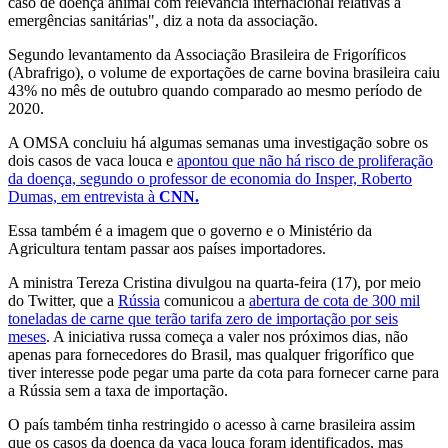
caso de doença animal com relevância internacional relativas a
emergências sanitárias", diz a nota da associação.
Segundo levantamento da Associação Brasileira de Frigoríficos
(Abrafrigo), o volume de exportações de carne bovina brasileira caiu
43% no mês de outubro quando comparado ao mesmo período de
2020.
A OMSA concluiu há algumas semanas uma investigação sobre os
dois casos de vaca louca e
apontou que não há risco de proliferação
da doença, segundo o professor de economia do Insper, Roberto
Dumas, em entrevista à
CNN.
Essa também é a imagem que o governo e o Ministério da
Agricultura tentam passar aos países importadores.
A ministra Tereza Cristina divulgou na quarta-feira (17), por meio
do Twitter, que a
Rússia
comunicou a
abertura de cota de 300 mil
toneladas de carne que terão tarifa zero de importação por seis
meses
. A iniciativa russa começa a valer nos próximos dias, não
apenas para fornecedores do Brasil, mas qualquer frigorífico que
tiver interesse pode pegar uma parte da cota para fornecer carne para
a Rússia sem a taxa de importação.
O país também tinha restringido o acesso à carne brasileira assim
que os casos da doença da vaca louca foram identificados, mas