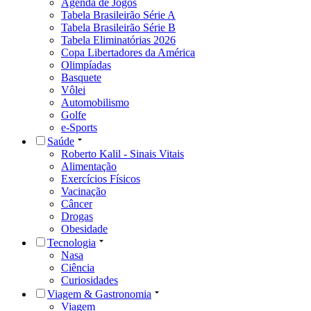
Agenda de Jogos
Tabela Brasileirão Série A
Tabela Brasileirão Série B
Tabela Eliminatórias 2026
Copa Libertadores da América
Olimpíadas
Basquete
Vôlei
Automobilismo
Golfe
e-Sports
Saúde
Roberto Kalil - Sinais Vitais
Alimentação
Exercícios Físicos
Vacinação
Câncer
Drogas
Obesidade
Tecnologia
Nasa
Ciência
Curiosidades
Viagem & Gastronomia
Viagem