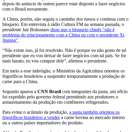
depois do anúncio de ontem parece estar disposto a fazer negócios
com o Brasil novamente.
A China, porém, não seguiu o caminho dos russos e continua com o
bloqueio. Em entrevista à rádio Cultura FM na semana passada, o
presidente Jair Bolsonaro
disse que o bloqueio chinês "não é
problema do relacionamento com a China ou com o presidente Xi
Jinping"
.
“Não existe isso, já foi resolvido. Não é porque eu não gosto de tal
presidente que eu vou deixar de fazer negócios com tal país. Se for
mais barato, eu vou comprar dele”, afirmou o presidente.
Em meio a esse imbróglio, o Ministério da Agricultura orientou os
frigoríficos brasileiros a suspender temporariamente a produção de
carne para a China.
Segundo apurou a
CNN Brasil
com integrantes da pasta, um ofício
foi expedido pelo governo federal permitindo aos produtores o
armazenamento da produção em contêineres refrigerados.
Para evitar o acúmulo da produção,
a pasta também orientou os
frigoríficos brasileiros a vender
a carne bovina ao mercado interno
ou a outros países importadores do produto.