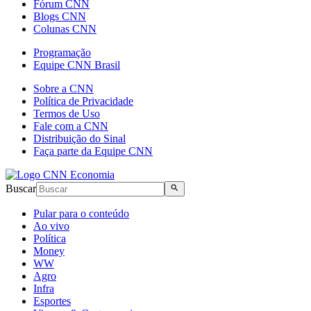
Fórum CNN
Blogs CNN
Colunas CNN
Programação
Equipe CNN Brasil
Sobre a CNN
Política de Privacidade
Termos de Uso
Fale com a CNN
Distribuição do Sinal
Faça parte da Equipe CNN
Buscar
Pular para o conteúdo
Ao vivo
Política
Money
WW
Agro
Infra
Esportes