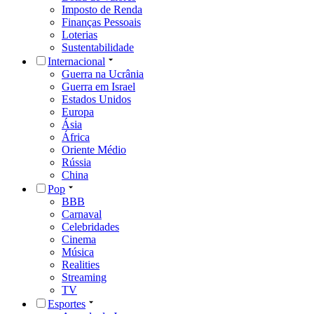
Imposto de Renda
Finanças Pessoais
Loterias
Sustentabilidade
Internacional
Guerra na Ucrânia
Guerra em Israel
Estados Unidos
Europa
Ásia
África
Oriente Médio
Rússia
China
Pop
BBB
Carnaval
Celebridades
Cinema
Música
Realities
Streaming
TV
Esportes