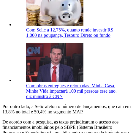
Com Selic a 12,75%, quanto rende investir R$
1.000 na poupança, Tesouro Direto ou fundo
Com obras entregues e retomadas, Minha Casa,
Minha Vida impactará 100 mil pessoas esse ano,
diz ministro à CNN
Por outro lado, a Selic afetou o número de lançamentos, que caiu em
13,8% no total e 59,4% no segmento MAP.
De acordo com a pesquisa, as taxas prejudicaram o acesso aos
financiamentos imobiliários pelo SBPE (Sistema Brasileiro
Poupança e Empréstimos), inviabilizando a compra de imóveis para