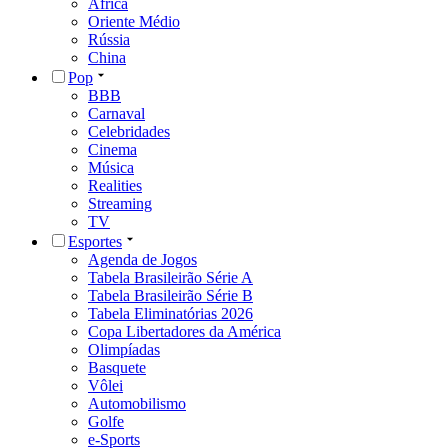
África
Oriente Médio
Rússia
China
Pop
BBB
Carnaval
Celebridades
Cinema
Música
Realities
Streaming
TV
Esportes
Agenda de Jogos
Tabela Brasileirão Série A
Tabela Brasileirão Série B
Tabela Eliminatórias 2026
Copa Libertadores da América
Olimpíadas
Basquete
Vôlei
Automobilismo
Golfe
e-Sports