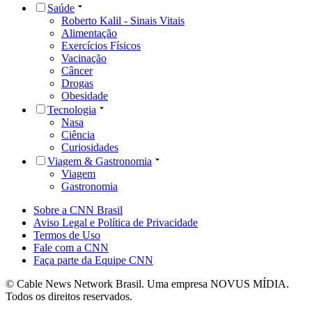
Saúde
Roberto Kalil - Sinais Vitais
Alimentação
Exercícios Físicos
Vacinação
Câncer
Drogas
Obesidade
Tecnologia
Nasa
Ciência
Curiosidades
Viagem & Gastronomia
Viagem
Gastronomia
Sobre a CNN Brasil
Aviso Legal e Política de Privacidade
Termos de Uso
Fale com a CNN
Faça parte da Equipe CNN
© Cable News Network Brasil. Uma empresa NOVUS MÍDIA.
Todos os direitos reservados.