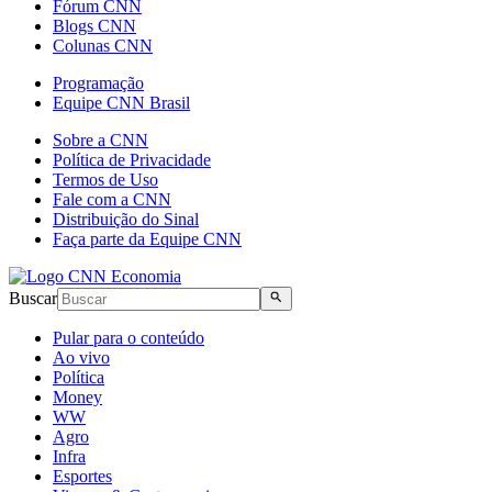
Fórum CNN
Blogs CNN
Colunas CNN
Programação
Equipe CNN Brasil
Sobre a CNN
Política de Privacidade
Termos de Uso
Fale com a CNN
Distribuição do Sinal
Faça parte da Equipe CNN
Buscar
Pular para o conteúdo
Ao vivo
Política
Money
WW
Agro
Infra
Esportes