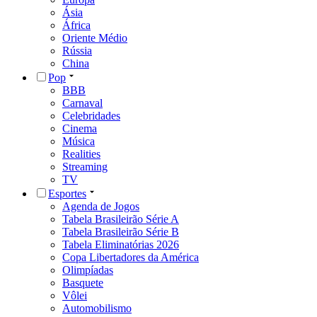
Ásia
África
Oriente Médio
Rússia
China
Pop
BBB
Carnaval
Celebridades
Cinema
Música
Realities
Streaming
TV
Esportes
Agenda de Jogos
Tabela Brasileirão Série A
Tabela Brasileirão Série B
Tabela Eliminatórias 2026
Copa Libertadores da América
Olimpíadas
Basquete
Vôlei
Automobilismo