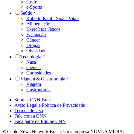
Golfe
e-Sports
Saúde
Roberto Kalil - Sinais Vitais
Alimentação
Exercícios Físicos
Vacinação
Câncer
Drogas
Obesidade
Tecnologia
Nasa
Ciência
Curiosidades
Viagem & Gastronomia
Viagem
Gastronomia
Sobre a CNN Brasil
Aviso Legal e Política de Privacidade
Termos de Uso
Fale com a CNN
Faça parte da Equipe CNN
© Cable News Network Brasil. Uma empresa NOVUS MÍDIA.