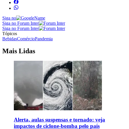
Siga no
Siga no Forum Inter
Siga no Forum Inter
Tópicos
Bebidas
Comércio
Pandemia
Mais Lidas
Alerta, aulas suspensas e tornado: veja
impactos de ciclone-bomba pelo país