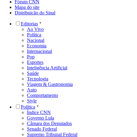
Fórum CNN
Mapa do site
Distribuição do Sinal
Editorias
Ao Vivo
Política
Nacional
Economia
Internacional
Pop
Esportes
Inteligência Artificial
Saúde
Tecnologia
Viagem & Gastronomia
Auto
Comportamento
Style
Política
Índice CNN
Governo Lula
Câmara dos Deputados
Senado Federal
Supremo Tribunal Federal