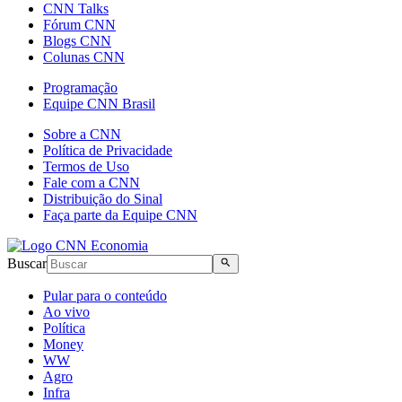
CNN Talks
Fórum CNN
Blogs CNN
Colunas CNN
Programação
Equipe CNN Brasil
Sobre a CNN
Política de Privacidade
Termos de Uso
Fale com a CNN
Distribuição do Sinal
Faça parte da Equipe CNN
Buscar
Pular para o conteúdo
Ao vivo
Política
Money
WW
Agro
Infra