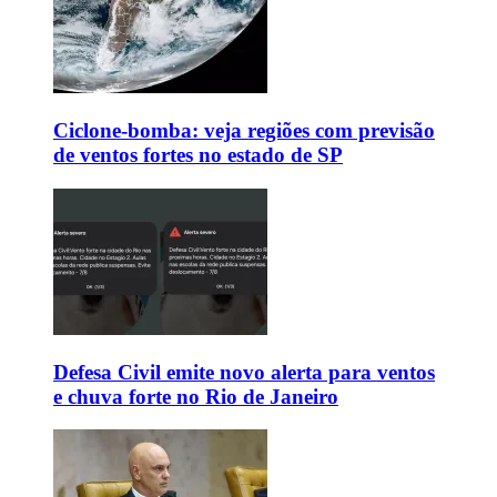
Ciclone-bomba: veja regiões com previsão
de ventos fortes no estado de SP
Defesa Civil emite novo alerta para ventos
e chuva forte no Rio de Janeiro