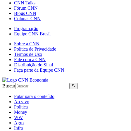
CNN Talks
Fórum CNN
Blogs CNN
Colunas CNN
Programação
Equipe CNN Brasil
Sobre a CNN
Política de Privacidade
Termos de Uso
Fale com a CNN
Distribuição do Sinal
Faça parte da Equipe CNN
Buscar
Pular para o conteúdo
Ao vivo
Política
Money
WW
Agro
Infra