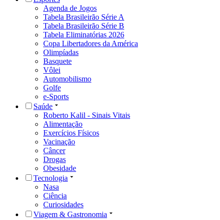
Agenda de Jogos
Tabela Brasileirão Série A
Tabela Brasileirão Série B
Tabela Eliminatórias 2026
Copa Libertadores da América
Olimpíadas
Basquete
Vôlei
Automobilismo
Golfe
e-Sports
Saúde
Roberto Kalil - Sinais Vitais
Alimentação
Exercícios Físicos
Vacinação
Câncer
Drogas
Obesidade
Tecnologia
Nasa
Ciência
Curiosidades
Viagem & Gastronomia