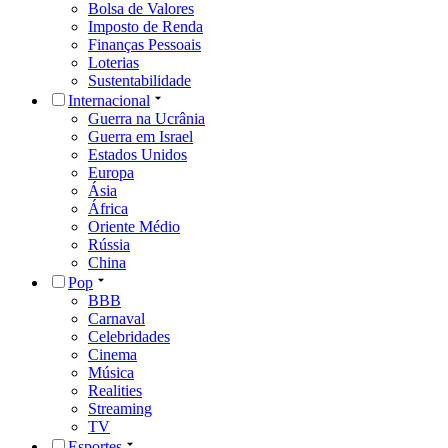
Bolsa de Valores
Imposto de Renda
Finanças Pessoais
Loterias
Sustentabilidade
Internacional
Guerra na Ucrânia
Guerra em Israel
Estados Unidos
Europa
Ásia
África
Oriente Médio
Rússia
China
Pop
BBB
Carnaval
Celebridades
Cinema
Música
Realities
Streaming
TV
Esportes