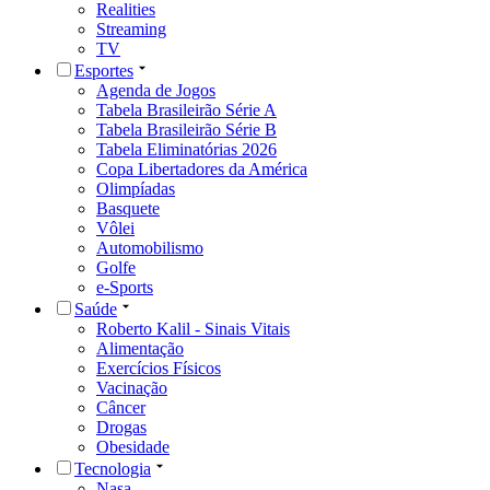
Realities
Streaming
TV
Esportes
Agenda de Jogos
Tabela Brasileirão Série A
Tabela Brasileirão Série B
Tabela Eliminatórias 2026
Copa Libertadores da América
Olimpíadas
Basquete
Vôlei
Automobilismo
Golfe
e-Sports
Saúde
Roberto Kalil - Sinais Vitais
Alimentação
Exercícios Físicos
Vacinação
Câncer
Drogas
Obesidade
Tecnologia
Nasa