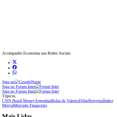
Acompanhe
Economia
nas Redes Sociais
Siga no
Siga no Forum Inter
Siga no Forum Inter
Tópicos
CNN Brasil Money
Argentina
Bolsa de Valores
Dólar
Ibovespa
Índice
Merval
Mercado Financeiro
Mais Lidas