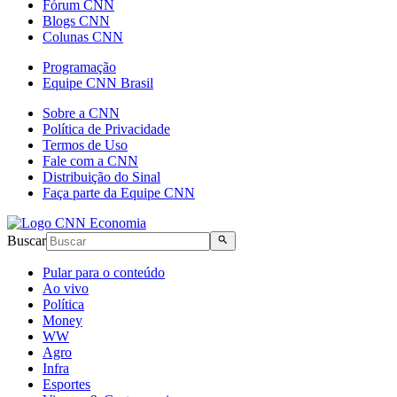
Fórum CNN
Blogs CNN
Colunas CNN
Programação
Equipe CNN Brasil
Sobre a CNN
Política de Privacidade
Termos de Uso
Fale com a CNN
Distribuição do Sinal
Faça parte da Equipe CNN
Buscar
Pular para o conteúdo
Ao vivo
Política
Money
WW
Agro
Infra
Esportes