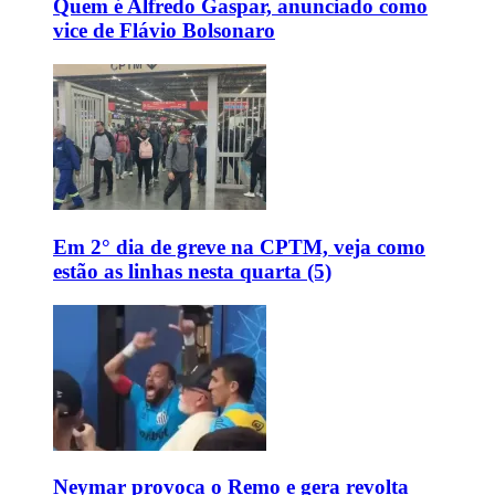
Quem é Alfredo Gaspar, anunciado como
vice de Flávio Bolsonaro
Em 2° dia de greve na CPTM, veja como
estão as linhas nesta quarta (5)
Neymar provoca o Remo e gera revolta