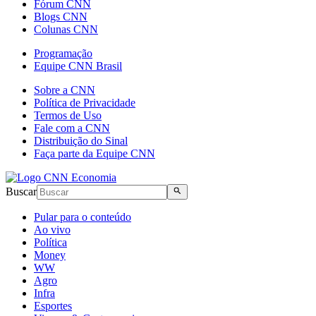
Fórum CNN
Blogs CNN
Colunas CNN
Programação
Equipe CNN Brasil
Sobre a CNN
Política de Privacidade
Termos de Uso
Fale com a CNN
Distribuição do Sinal
Faça parte da Equipe CNN
Buscar
Pular para o conteúdo
Ao vivo
Política
Money
WW
Agro
Infra
Esportes