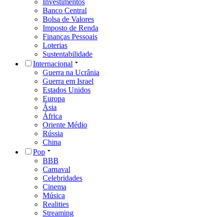
Investimentos
Banco Central
Bolsa de Valores
Imposto de Renda
Finanças Pessoais
Loterias
Sustentabilidade
Internacional
Guerra na Ucrânia
Guerra em Israel
Estados Unidos
Europa
Ásia
África
Oriente Médio
Rússia
China
Pop
BBB
Carnaval
Celebridades
Cinema
Música
Realities
Streaming