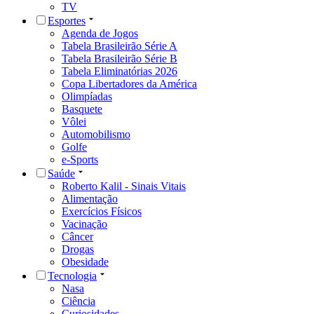
TV
Esportes
Agenda de Jogos
Tabela Brasileirão Série A
Tabela Brasileirão Série B
Tabela Eliminatórias 2026
Copa Libertadores da América
Olimpíadas
Basquete
Vôlei
Automobilismo
Golfe
e-Sports
Saúde
Roberto Kalil - Sinais Vitais
Alimentação
Exercícios Físicos
Vacinação
Câncer
Drogas
Obesidade
Tecnologia
Nasa
Ciência
Curiosidades