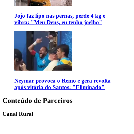
Jojo faz lipo nas pernas, perde 4 kg e
vibra: "Meu Deus, eu tenho joelho"
Neymar provoca o Remo e gera revolta
após vitória do Santos: "Eliminado"
Conteúdo de Parceiros
Canal Rural