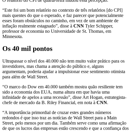
O relatório do CPI de quarta-feira mudou essa percepção.
“Este foi um bom relatório no contexto de três relatórios [do CPI]
mais quentes do que o esperado, e faz parecer que potencialmente
esses foram obstáculos no caminho, em vez de um ambiente de
inflação realmente estagnado”, disse à
CNN
Tyler Schipper,
professor de economia no Universidade de St. Thomas, em
Minnesota.
Os 40 mil pontos
Ultrapassar o nível dos 40.000 não tem muito valor prático para os
investidores, mas chama a atenção do público e, alguns
argumentam, poderia ajudar a impulsionar esse sentimento otimista
para além de Wall Street.
“O marco do Dow em 40.000 também mostra quão resiliente tem
sido a economia dos EUA, numa altura em que havia uma
infinidade de apelos a uma recessão”, disse Art Hogan, estrategista-
chefe de mercado da B. Riley Financial, em nota à
CNN
.
“A importância primordial de cruzar estes grandes números
redondos é que isso traz as notícias de Wall Street para a Main
Street, pelo menos por um dia. Também serve como uma afirmação
de que os lucros das empresas estão crescendo e que a confiança dos