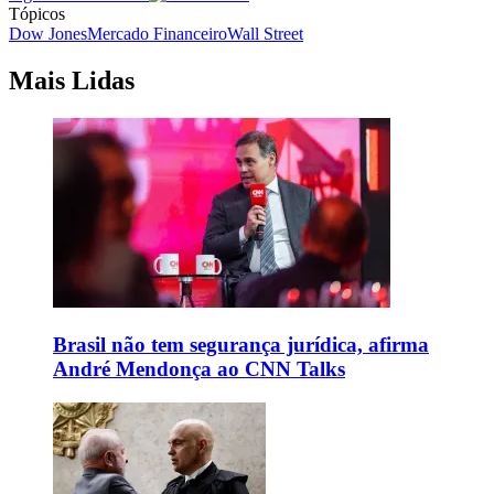
Tópicos
Dow Jones
Mercado Financeiro
Wall Street
Mais Lidas
Brasil não tem segurança jurídica, afirma
André Mendonça ao CNN Talks