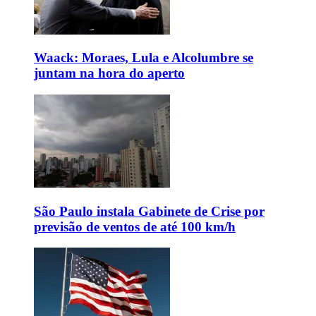
Waack: Moraes, Lula e Alcolumbre se
juntam na hora do aperto
São Paulo instala Gabinete de Crise por
previsão de ventos de até 100 km/h