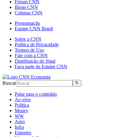
Fórum CNN
Blogs CNN
Colunas CNN
Programação
Equipe CNN Brasil
Sobre a CNN
Política de Privacidade
Termos de Uso
Fale com a CNN
Distribuição do Sinal
Faça parte da Equipe CNN
Buscar
Pular para o conteúdo
Ao vivo
Política
Money
WW
Agro
Infra
Esportes