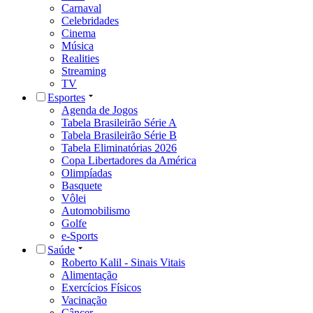
Carnaval
Celebridades
Cinema
Música
Realities
Streaming
TV
Esportes
Agenda de Jogos
Tabela Brasileirão Série A
Tabela Brasileirão Série B
Tabela Eliminatórias 2026
Copa Libertadores da América
Olimpíadas
Basquete
Vôlei
Automobilismo
Golfe
e-Sports
Saúde
Roberto Kalil - Sinais Vitais
Alimentação
Exercícios Físicos
Vacinação
Câncer