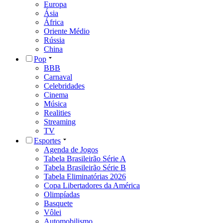
Europa
Ásia
África
Oriente Médio
Rússia
China
Pop
BBB
Carnaval
Celebridades
Cinema
Música
Realities
Streaming
TV
Esportes
Agenda de Jogos
Tabela Brasileirão Série A
Tabela Brasileirão Série B
Tabela Eliminatórias 2026
Copa Libertadores da América
Olimpíadas
Basquete
Vôlei
Automobilismo