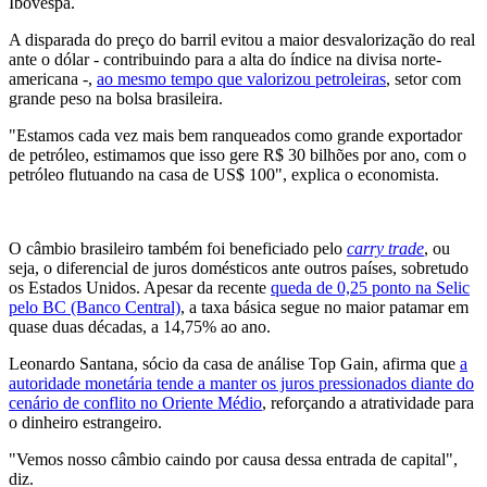
Ibovespa.
A disparada do preço do barril evitou a maior desvalorização do real
ante o dólar - contribuindo para a alta do índice na divisa norte-
americana -,
ao mesmo tempo que valorizou petroleiras
, setor com
grande peso na bolsa brasileira.
"Estamos cada vez mais bem ranqueados como grande exportador
de petróleo, estimamos que isso gere R$ 30 bilhões por ano, com o
petróleo flutuando na casa de US$ 100", explica o economista.
O câmbio brasileiro também foi beneficiado pelo
carry trade
, ou
seja, o diferencial de juros domésticos ante outros países, sobretudo
os Estados Unidos. Apesar da recente
queda de 0,25 ponto na Selic
pelo BC (Banco Central)
, a taxa básica segue no maior patamar em
quase duas décadas, a 14,75% ao ano.
Leonardo Santana, sócio da casa de análise Top Gain, afirma que
a
autoridade monetária tende a manter os juros pressionados diante do
cenário de conflito no Oriente Médio
, reforçando a atratividade para
o dinheiro estrangeiro.
"Vemos nosso câmbio caindo por causa dessa entrada de capital",
diz.