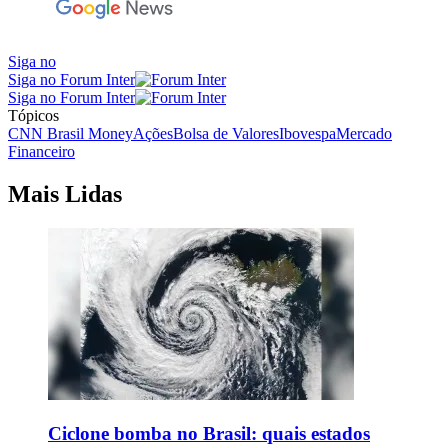
Siga no
Siga no Forum Inter
Siga no Forum Inter
Tópicos
CNN Brasil Money
Ações
Bolsa de Valores
Ibovespa
Mercado
Financeiro
Mais Lidas
Ciclone bomba no Brasil: quais estados