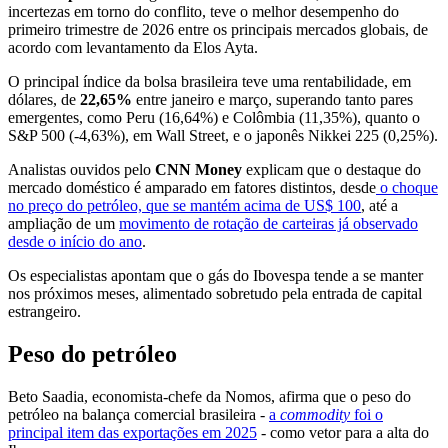
incertezas em torno do conflito, teve o melhor desempenho do
primeiro trimestre de 2026 entre os principais mercados globais, de
acordo com levantamento da Elos Ayta.
O principal índice da bolsa brasileira teve uma rentabilidade, em
dólares, de
22,65%
entre janeiro e março, superando tanto pares
emergentes, como Peru (16,64%) e Colômbia (11,35%), quanto o
S&P 500 (-4,63%), em Wall Street, e o japonês Nikkei 225 (0,25%).
Analistas ouvidos pelo
CNN Money
explicam que o destaque do
mercado doméstico é amparado em fatores distintos, desde
o choque
no preço do petróleo, que se mantém acima de US$ 100
, até a
ampliação de um
movimento de rotação de carteiras já observado
desde o início do ano
.
Os especialistas apontam que o gás do Ibovespa tende a se manter
nos próximos meses, alimentado sobretudo pela entrada de capital
estrangeiro.
Peso do petróleo
Beto Saadia, economista-chefe da Nomos, afirma que o peso do
petróleo na balança comercial brasileira -
a
commodity
foi o
principal item das exportações em 2025
- como vetor para a alta do