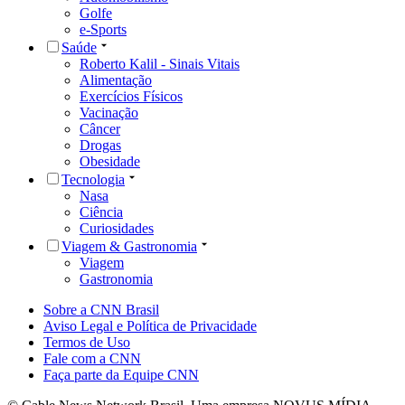
Golfe
e-Sports
Saúde
Roberto Kalil - Sinais Vitais
Alimentação
Exercícios Físicos
Vacinação
Câncer
Drogas
Obesidade
Tecnologia
Nasa
Ciência
Curiosidades
Viagem & Gastronomia
Viagem
Gastronomia
Sobre a CNN Brasil
Aviso Legal e Política de Privacidade
Termos de Uso
Fale com a CNN
Faça parte da Equipe CNN