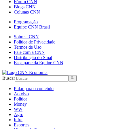
Fórum CNN
Blogs CNN
Colunas CNN
Programação
Equipe CNN Brasil
Sobre a CNN
Política de Privacidade
Termos de Uso
Fale com a CNN
Distribuição do Sinal
Faça parte da Equipe CNN
Buscar
Pular para o conteúdo
Ao vivo
Política
Money
WW
Agro
Infra
Esportes