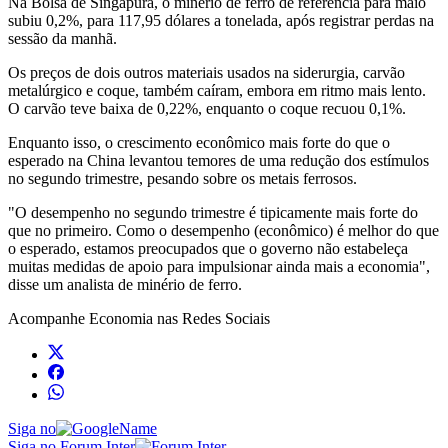
Na Bolsa de Singapura, o minério de ferro de referência para maio
subiu 0,2%, para 117,95 dólares a tonelada, após registrar perdas na
sessão da manhã.
Os preços de dois outros materiais usados na siderurgia, carvão
metalúrgico e coque, também caíram, embora em ritmo mais lento.
O carvão teve baixa de 0,22%, enquanto o coque recuou 0,1%.
Enquanto isso, o crescimento econômico mais forte do que o
esperado na China levantou temores de uma redução dos estímulos
no segundo trimestre, pesando sobre os metais ferrosos.
"O desempenho no segundo trimestre é tipicamente mais forte do
que no primeiro. Como o desempenho (econômico) é melhor do que
o esperado, estamos preocupados que o governo não estabeleça
muitas medidas de apoio para impulsionar ainda mais a economia",
disse um analista de minério de ferro.
Acompanhe
Economia
nas Redes Sociais
Siga no
Siga no Forum Inter