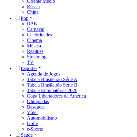
Oriente Médio
Rússia
China
Pop
BBB
Carnaval
Celebridades
Cinema
Música
Realities
Streaming
TV
Esportes
Agenda de Jogos
Tabela Brasileirão Série A
Tabela Brasileirão Série B
Tabela Eliminatórias 2026
Copa Libertadores da América
Olimpíadas
Basquete
Vôlei
Automobilismo
Golfe
e-Sports
Saúde