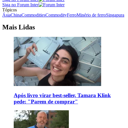
Siga no Forum Inter
Tópicos
Ásia
China
Commodities
Commodity
Ferro
Minério de ferro
Singapura
Mais Lidas
Após livro virar best-seller, Tamara Klink
pede: "Parem de comprar"