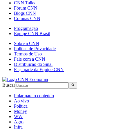
CNN Talks
Fórum CNN
Blogs CNN
Colunas CNN
Programação
Equipe CNN Brasil
Sobre a CNN
Política de Privacidade
Termos de Uso
Fale com a CNN
Distribuição do Sinal
Faça parte da Equipe CNN
Buscar
Pular para o conteúdo
Ao vivo
Política
Money
WW
Agro
Infra