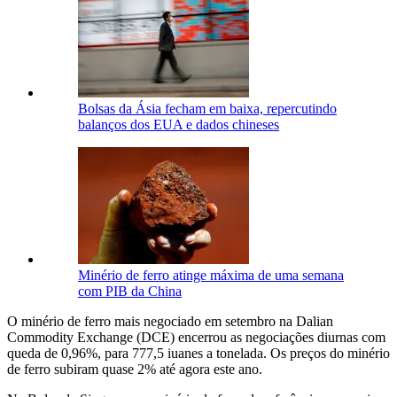
Bolsas da Ásia fecham em baixa, repercutindo
balanços dos EUA e dados chineses
Minério de ferro atinge máxima de uma semana
com PIB da China
O minério de ferro mais negociado em setembro na Dalian
Commodity Exchange (DCE) encerrou as negociações diurnas com
queda de 0,96%, para 777,5 iuanes a tonelada. Os preços do minério
de ferro subiram quase 2% até agora este ano.