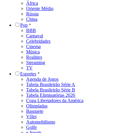
África
Oriente Médio
Rússia
China
Pop
BBB
Carnaval
Celebridades
Cinema
Música
Realities
Streaming
TV
Esportes
Agenda de Jogos
Tabela Brasileirão Série A
Tabela Brasileirão Série B
Tabela Eliminatórias 2026
Copa Libertadores da América
Olimpíadas
Basquete
Vôlei
Automobilismo
Golfe
e-Sports