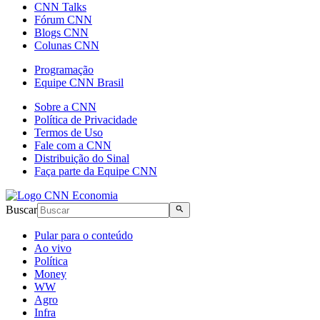
CNN Talks
Fórum CNN
Blogs CNN
Colunas CNN
Programação
Equipe CNN Brasil
Sobre a CNN
Política de Privacidade
Termos de Uso
Fale com a CNN
Distribuição do Sinal
Faça parte da Equipe CNN
Buscar
Pular para o conteúdo
Ao vivo
Política
Money
WW
Agro
Infra