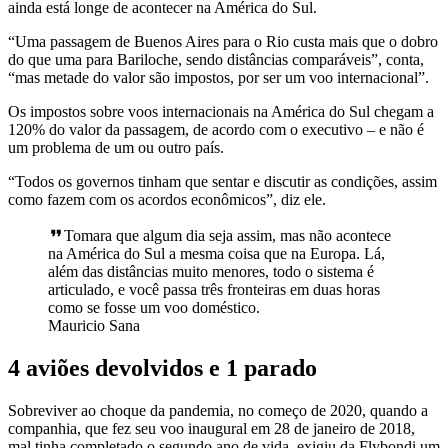
ainda está longe de acontecer na América do Sul.
“Uma passagem de Buenos Aires para o Rio custa mais que o dobro
do que uma para Bariloche, sendo distâncias comparáveis”, conta,
“mas metade do valor são impostos, por ser um voo internacional”.
Os impostos sobre voos internacionais na América do Sul chegam a
120% do valor da passagem, de acordo com o executivo – e não é
um problema de um ou outro país.
“Todos os governos tinham que sentar e discutir as condições, assim
como fazem com os acordos econômicos”, diz ele.
Tomara que algum dia seja assim, mas não acontece
na América do Sul a mesma coisa que na Europa. Lá,
além das distâncias muito menores, todo o sistema é
articulado, e você passa três fronteiras em duas horas
como se fosse um voo doméstico.
Mauricio Sana
4 aviões devolvidos e 1 parado
Sobreviver ao choque da pandemia, no começo de 2020, quando a
companhia, que fez seu voo inaugural em 28 de janeiro de 2018,
mal tinha completado o segundo ano de vida, exigiu da Flybondi um