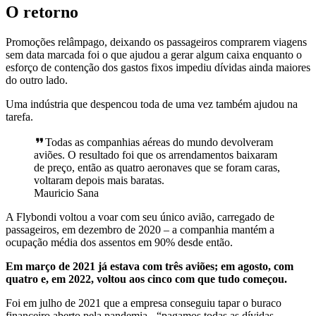
O retorno
Promoções relâmpago, deixando os passageiros comprarem viagens
sem data marcada foi o que ajudou a gerar algum caixa enquanto o
esforço de contenção dos gastos fixos impediu dívidas ainda maiores
do outro lado.
Uma indústria que despencou toda de uma vez também ajudou na
tarefa.
Todas as companhias aéreas do mundo devolveram
aviões. O resultado foi que os arrendamentos baixaram
de preço, então as quatro aeronaves que se foram caras,
voltaram depois mais baratas.
Mauricio Sana
A Flybondi voltou a voar com seu único avião, carregado de
passageiros, em dezembro de 2020 – a companhia mantém a
ocupação média dos assentos em 90% desde então.
Em março de 2021 já estava com três aviões; em agosto, com
quatro e, em 2022, voltou aos cinco com que tudo começou.
Foi em julho de 2021 que a empresa conseguiu tapar o buraco
financeiro aberto pela pandemia - “pagamos todas as dívidas