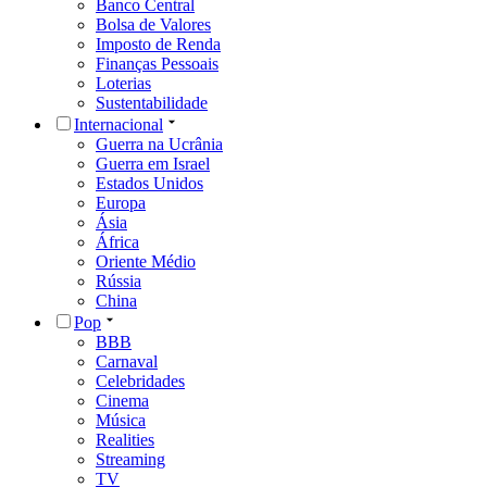
Banco Central
Bolsa de Valores
Imposto de Renda
Finanças Pessoais
Loterias
Sustentabilidade
Internacional
Guerra na Ucrânia
Guerra em Israel
Estados Unidos
Europa
Ásia
África
Oriente Médio
Rússia
China
Pop
BBB
Carnaval
Celebridades
Cinema
Música
Realities
Streaming
TV