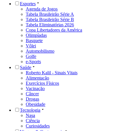
Esportes
Agenda de Jogos
Tabela Brasileirão Série A
Tabela Brasileirão Série B
Tabela Eliminatórias 2026
Copa Libertadores da América
Olimpíadas
Basquete
Vôlei
Automobilismo
Golfe
e-Sports
Saúde
Roberto Kalil - Sinais Vitais
Alimentação
Exercícios Físicos
Vacinação
Câncer
Drogas
Obesidade
Tecnologia
Nasa
Ciência
Curiosidades