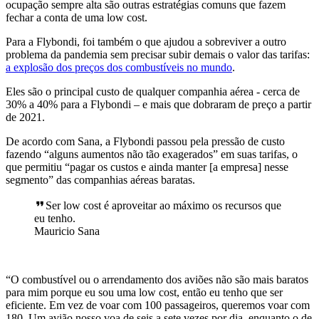
ocupação sempre alta são outras estratégias comuns que fazem
fechar a conta de uma low cost.
Para a Flybondi, foi também o que ajudou a sobreviver a outro
problema da pandemia sem precisar subir demais o valor das tarifas:
a explosão dos preços dos combustíveis no mundo
.
Eles são o principal custo de qualquer companhia aérea - cerca de
30% a 40% para a Flybondi – e mais que dobraram de preço a partir
de 2021.
De acordo com Sana, a Flybondi passou pela pressão de custo
fazendo “alguns aumentos não tão exagerados” em suas tarifas, o
que permitiu “pagar os custos e ainda manter [a empresa] nesse
segmento” das companhias aéreas baratas.
Ser low cost é aproveitar ao máximo os recursos que
eu tenho.
Mauricio Sana
“O combustível ou o arrendamento dos aviões não são mais baratos
para mim porque eu sou uma low cost, então eu tenho que ser
eficiente. Em vez de voar com 100 passageiros, queremos voar com
180. Um avião nosso voa de seis a sete vezes por dia, enquanto o de