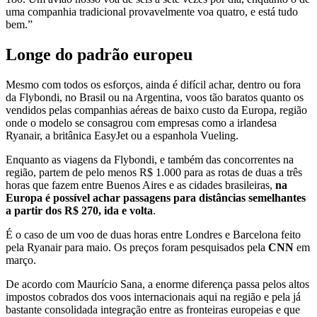
uma companhia tradicional provavelmente voa quatro, e está tudo
bem.”
Longe do padrão europeu
Mesmo com todos os esforços, ainda é difícil achar, dentro ou fora
da Flybondi, no Brasil ou na Argentina, voos tão baratos quanto os
vendidos pelas companhias aéreas de baixo custo da Europa, região
onde o modelo se consagrou com empresas como a irlandesa
Ryanair, a britânica EasyJet ou a espanhola Vueling.
Enquanto as viagens da Flybondi, e também das concorrentes na
região, partem de pelo menos R$ 1.000 para as rotas de duas a três
horas que fazem entre Buenos Aires e as cidades brasileiras,
na
Europa é possível achar passagens para distâncias semelhantes
a partir dos R$ 270, ida e volta
.
É o caso de um voo de duas horas entre Londres e Barcelona feito
pela Ryanair para maio. Os preços foram pesquisados pela
CNN
em
março.
De acordo com Maurício Sana, a enorme diferença passa pelos altos
impostos cobrados dos voos internacionais aqui na região e pela já
bastante consolidada integração entre as fronteiras europeias e que