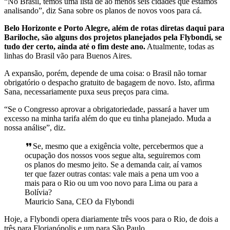
“No Brasil, temos uma lista de ao menos seis cidades que estamos
analisando”, diz Sana sobre os planos de novos voos para cá.
Belo Horizonte e Porto Alegre, além de rotas diretas daqui para
Bariloche, são alguns dos projetos planejados pela Flybondi, se
tudo der certo, ainda até o fim deste ano.
Atualmente, todas as
linhas do Brasil vão para Buenos Aires.
A expansão, porém, depende de uma coisa: o Brasil não tornar
obrigatório o despacho gratuito de bagagem de novo. Isto, afirma
Sana, necessariamente puxa seus preços para cima.
“Se o Congresso aprovar a obrigatoriedade, passará a haver um
excesso na minha tarifa além do que eu tinha planejado. Muda a
nossa análise”, diz.
Se, mesmo que a exigência volte, percebermos que a
ocupação dos nossos voos segue alta, seguiremos com
os planos do mesmo jeito. Se a demanda cair, aí vamos
ter que fazer outras contas: vale mais a pena um voo a
mais para o Rio ou um voo novo para Lima ou para a
Bolívia?
Mauricio Sana, CEO da Flybondi
Hoje, a Flybondi opera diariamente três voos para o Rio, de dois a
três para Florianópolis e um para São Paulo.