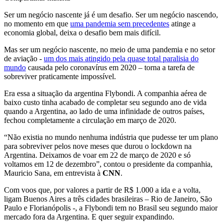
Ser um negócio nascente já é um desafio. Ser um negócio nascendo,
no momento em que
uma pandemia sem precedentes
atinge a
economia global, deixa o desafio bem mais difícil.
Mas ser um negócio nascente, no meio de uma pandemia e no setor
de aviação -
um dos mais atingido pela quase total paralisia do
mundo
causada pelo coronavírus em 2020 – torna a tarefa de
sobreviver praticamente impossível.
Era essa a situação da argentina Flybondi. A companhia aérea de
baixo custo tinha acabado de completar seu segundo ano de vida
quando a Argentina, ao lado de uma infinidade de outros países,
fechou completamente a circulação em março de 2020.
“Não existia no mundo nenhuma indústria que pudesse ter um plano
para sobreviver pelos nove meses que durou o lockdown na
Argentina. Deixamos de voar em 22 de março de 2020 e só
voltamos em 12 de dezembro”, contou o presidente da companhia,
Mauricio Sana, em entrevista à
CNN
.
Com voos que, por valores a partir de R$ 1.000 a ida e a volta,
ligam Buenos Aires a três cidades brasileiras – Rio de Janeiro, São
Paulo e Florianópolis -, a Flybondi tem no Brasil seu segundo maior
mercado fora da Argentina. E quer seguir expandindo.