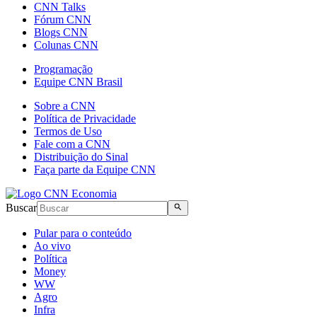
CNN Talks
Fórum CNN
Blogs CNN
Colunas CNN
Programação
Equipe CNN Brasil
Sobre a CNN
Política de Privacidade
Termos de Uso
Fale com a CNN
Distribuição do Sinal
Faça parte da Equipe CNN
Buscar
Pular para o conteúdo
Ao vivo
Política
Money
WW
Agro
Infra