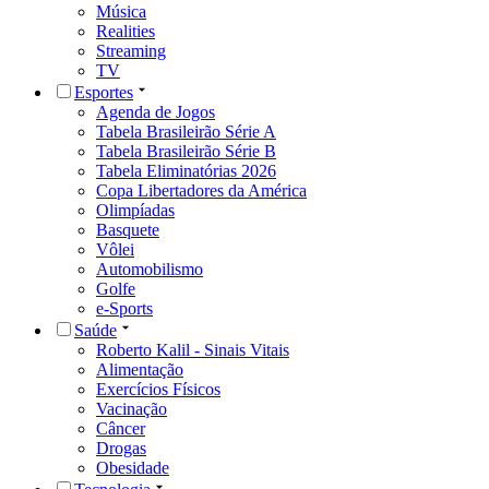
Música
Realities
Streaming
TV
Esportes
Agenda de Jogos
Tabela Brasileirão Série A
Tabela Brasileirão Série B
Tabela Eliminatórias 2026
Copa Libertadores da América
Olimpíadas
Basquete
Vôlei
Automobilismo
Golfe
e-Sports
Saúde
Roberto Kalil - Sinais Vitais
Alimentação
Exercícios Físicos
Vacinação
Câncer
Drogas
Obesidade