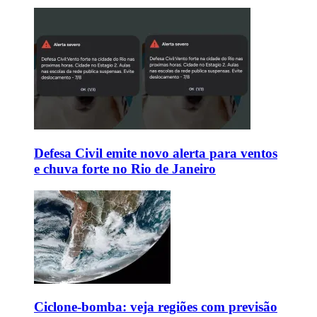
Defesa Civil emite novo alerta para ventos
e chuva forte no Rio de Janeiro
Ciclone-bomba: veja regiões com previsão