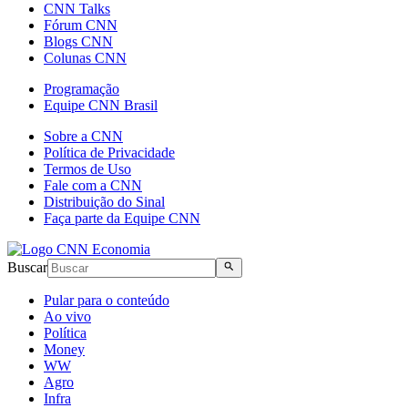
CNN Talks
Fórum CNN
Blogs CNN
Colunas CNN
Programação
Equipe CNN Brasil
Sobre a CNN
Política de Privacidade
Termos de Uso
Fale com a CNN
Distribuição do Sinal
Faça parte da Equipe CNN
Buscar
Pular para o conteúdo
Ao vivo
Política
Money
WW
Agro
Infra