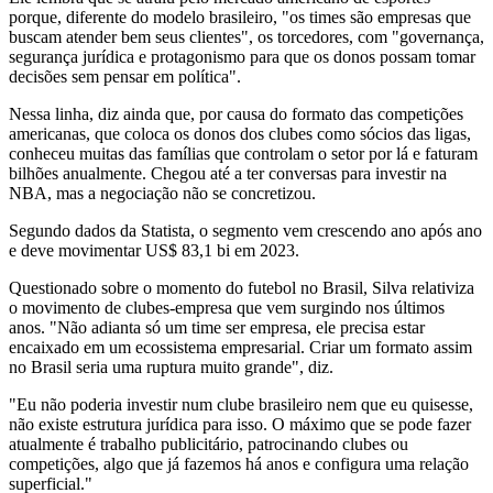
porque, diferente do modelo brasileiro, "os times são empresas que
buscam atender bem seus clientes", os torcedores, com "governança,
segurança jurídica e protagonismo para que os donos possam tomar
decisões sem pensar em política".
Nessa linha, diz ainda que, por causa do formato das competições
americanas, que coloca os donos dos clubes como sócios das ligas,
conheceu muitas das famílias que controlam o setor por lá e faturam
bilhões anualmente. Chegou até a ter conversas para investir na
NBA, mas a negociação não se concretizou.
Segundo dados da Statista, o segmento vem crescendo ano após ano
e deve movimentar US$ 83,1 bi em 2023.
Questionado sobre o momento do futebol no Brasil, Silva relativiza
o movimento de clubes-empresa que vem surgindo nos últimos
anos. "Não adianta só um time ser empresa, ele precisa estar
encaixado em um ecossistema empresarial. Criar um formato assim
no Brasil seria uma ruptura muito grande", diz.
"Eu não poderia investir num clube brasileiro nem que eu quisesse,
não existe estrutura jurídica para isso. O máximo que se pode fazer
atualmente é trabalho publicitário, patrocinando clubes ou
competições, algo que já fazemos há anos e configura uma relação
superficial."