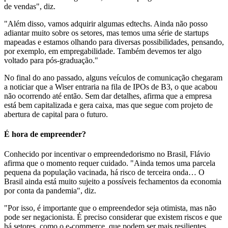
de vendas", diz.
"Além disso, vamos adquirir algumas edtechs. Ainda não posso
adiantar muito sobre os setores, mas temos uma série de startups
mapeadas e estamos olhando para diversas possibilidades, pensando,
por exemplo, em empregabilidade. Também devemos ter algo
voltado para pós-graduação."
No final do ano passado, alguns veículos de comunicação chegaram
a noticiar que a Wiser entraria na fila de IPOs de B3, o que acabou
não ocorrendo até então. Sem dar detalhes, afirma que a empresa
está bem capitalizada e gera caixa, mas que segue com projeto de
abertura de capital para o futuro.
É hora de empreender?
Conhecido por incentivar o empreendedorismo no Brasil, Flávio
afirma que o momento requer cuidado. "Ainda temos uma parcela
pequena da população vacinada, há risco de terceira onda… O
Brasil ainda está muito sujeito a possíveis fechamentos da economia
por conta da pandemia", diz.
"Por isso, é importante que o empreendedor seja otimista, mas não
pode ser negacionista. É preciso considerar que existem riscos e que
há setores, como o e-commerce, que podem ser mais resilientes