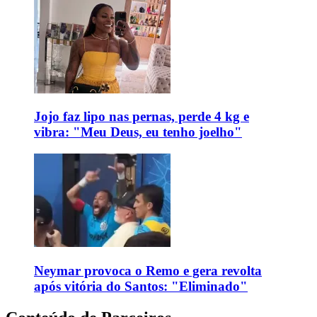
Jojo faz lipo nas pernas, perde 4 kg e
vibra: "Meu Deus, eu tenho joelho"
Neymar provoca o Remo e gera revolta
após vitória do Santos: "Eliminado"