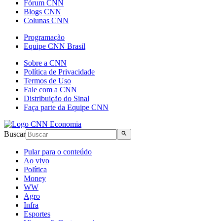
Fórum CNN
Blogs CNN
Colunas CNN
Programação
Equipe CNN Brasil
Sobre a CNN
Política de Privacidade
Termos de Uso
Fale com a CNN
Distribuição do Sinal
Faça parte da Equipe CNN
Buscar
Pular para o conteúdo
Ao vivo
Política
Money
WW
Agro
Infra
Esportes