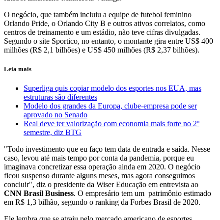
O negócio, que também incluiu a equipe de futebol feminino
Orlando Pride, o Orlando City B e outros ativos correlatos, como
centros de treinamento e um estádio, não teve cifras divulgadas.
Segundo o site Sportico, no entanto, o montante gira entre US$ 400
milhões (R$ 2,1 bilhões) e US$ 450 milhões (R$ 2,37 bilhões).
Leia mais
Superliga quis copiar modelo dos esportes nos EUA, mas
estruturas são diferentes
Modelo dos grandes da Europa, clube-empresa pode ser
aprovado no Senado
Real deve ter valorização com economia mais forte no 2º
semestre, diz BTG
"Todo investimento que eu faço tem data de entrada e saída. Nesse
caso, levou até mais tempo por conta da pandemia, porque eu
imaginava concretizar essa operação ainda em 2020. O negócio
ficou suspenso durante alguns meses, mas agora conseguimos
concluir", diz o presidente da Wiser Educação em entrevista ao
CNN Brasil Business
. O empresário tem um patrimônio estimado
em R$ 1,3 bilhão, segundo o ranking da Forbes Brasil de 2020.
Ele lembra que se atraiu pelo mercado americano de esportes