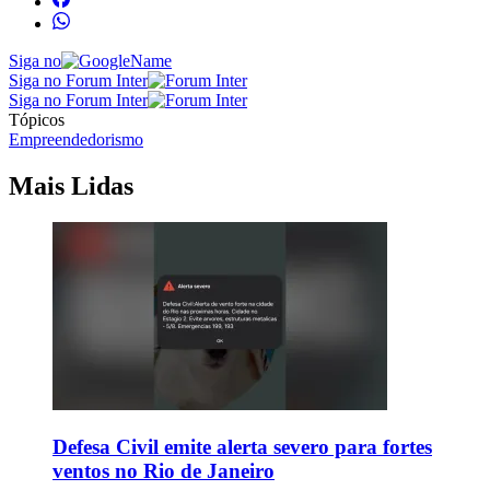
Siga no
Siga no Forum Inter
Siga no Forum Inter
Tópicos
Empreendedorismo
Mais Lidas
Defesa Civil emite alerta severo para fortes
ventos no Rio de Janeiro