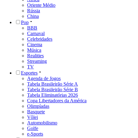
Oriente Médio
Rússia
China
Pop
BBB
Carnaval
Celebridades
Cinema
Música
Realities
Streaming
TV
Esportes
Agenda de Jogos
Tabela Brasileirão Série A
Tabela Brasileirão Série B
Tabela Eliminatórias 2026
Copa Libertadores da América
Olimpíadas
Basquete
Vôlei
Automobilismo
Golfe
e-Sports