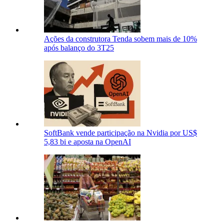
Ações da construtora Tenda sobem mais de 10%
após balanço do 3T25
SoftBank vende participação na Nvidia por US$
5,83 bi e aposta na OpenAI