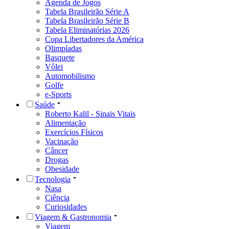
Agenda de Jogos
Tabela Brasileirão Série A
Tabela Brasileirão Série B
Tabela Eliminatórias 2026
Copa Libertadores da América
Olimpíadas
Basquete
Vôlei
Automobilismo
Golfe
e-Sports
Saúde
Roberto Kalil - Sinais Vitais
Alimentação
Exercícios Físicos
Vacinação
Câncer
Drogas
Obesidade
Tecnologia
Nasa
Ciência
Curiosidades
Viagem & Gastronomia
Viagem