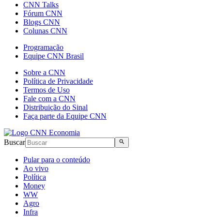
CNN Talks
Fórum CNN
Blogs CNN
Colunas CNN
Programação
Equipe CNN Brasil
Sobre a CNN
Política de Privacidade
Termos de Uso
Fale com a CNN
Distribuição do Sinal
Faça parte da Equipe CNN
Buscar
Pular para o conteúdo
Ao vivo
Política
Money
WW
Agro
Infra