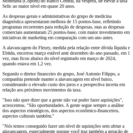
Monetária (Copom) do Banco Central, na véspera, de elevar a taxa
Selic ao maior nível em quase 20 anos.
As despesas gerais e administrativas do grupo de medicina
diagnóstica apresentaram melhora de 15 pontos-base, refletindo
programas recorrentes para redução de despesas, mas as despesas
comerciais aumentaram 25 pontos-base, com maior investimento em
iniciativas de marketing em comparação com um ano antes.
A alavancagem do Fleury, medida pela relação entre dívida líquida e
Ebitda, encerrou março estável ante dezembro do ano passado, em 1
vez, mas ficou abaixo do nível registrado em março de 2024,
quando estava em 1,2 vez.
Segundo o diretor financeiro do grupo, José Antonio Filippo, a
companhia pretende manter a alavancagem em nível baixo,
considerando o elevado custo dos juros e a perspectiva incerta em
relação aos próximos movimentos da taxa.
"Isso não quer dizer que a gente não vai poder fazer aquisições",
acrescentou. "São oportunidades. A gente segue sempre a análise
dos aspectos estratégicos, dos aspectos econômico-financeiros,
aspectos culturais também."
"Nós temos conseguido fazer um nível de aquisições sem afetar a
alavancagem, especialmente porque você traz também a geração de