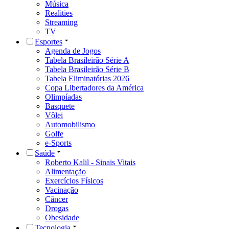
Música
Realities
Streaming
TV
Esportes
Agenda de Jogos
Tabela Brasileirão Série A
Tabela Brasileirão Série B
Tabela Eliminatórias 2026
Copa Libertadores da América
Olimpíadas
Basquete
Vôlei
Automobilismo
Golfe
e-Sports
Saúde
Roberto Kalil - Sinais Vitais
Alimentação
Exercícios Físicos
Vacinação
Câncer
Drogas
Obesidade
Tecnologia