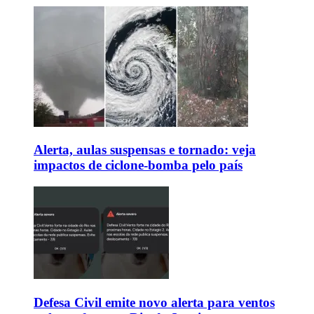
Alerta, aulas suspensas e tornado: veja
impactos de ciclone-bomba pelo país
Defesa Civil emite novo alerta para ventos