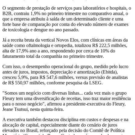
O segmento de prestação de serviços para laboratórios e hospitais, o
B2B, contraiu 1,9% no primeiro trimestre no comparativo anual, o
que a empresa atribuiu à saída de um determinado cliente e uma
forte base de comparação por conta do elevado número de exames
de toxicologia e dengue no ano passado.
Já a receita bruta da vertical Novos Elos, com clínicas em áreas da
saúde como oftalmologia e ortopedia, totalizou R$ 222,5 milhões,
alta de 17,9% ano a ano, respondendo por cerca de 10% do
faturamento total da companhia no primeiro trimestre.
Com isso, o desempenho operacional do grupo, medido pelo lucro
antes de juros, impostos, depreciação e amortização (Ebitda),
cresceu 5,9%, para R$ 547,6 milhões, versus previsão de analistas
de R$ 550,97 milhões, conforme pesquisa da LSEG.
"Somos um negócio com diversas linhas... cada vez mais o grupo
Fleury tem uma diversificação de receitas, isso traz maior resiliência
para o nosso negócio", afirmou a presidente-executiva do Fleury,
Jeane Tsutsui, nesta quinta-feira.
A executiva também destacou disciplina em custos e despesas e na
alocação de capital, especialmente diante do cenário de juros
elevados no Brasil, reforçado pela decisão do Comitê de Política