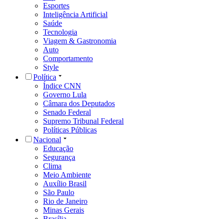
Esportes
Inteligência Artificial
Saúde
Tecnologia
Viagem & Gastronomia
Auto
Comportamento
Style
Política
Índice CNN
Governo Lula
Câmara dos Deputados
Senado Federal
Supremo Tribunal Federal
Políticas Públicas
Nacional
Educação
Segurança
Clima
Meio Ambiente
Auxílio Brasil
São Paulo
Rio de Janeiro
Minas Gerais
Brasília