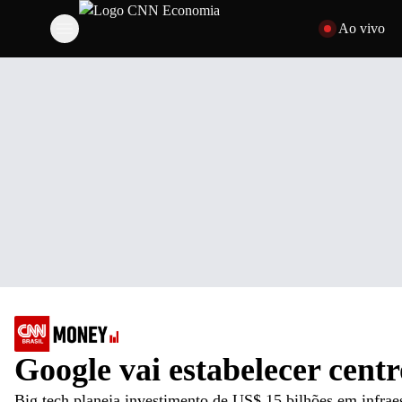
Pular para o cont
Ao vivo
Google vai estabelecer centr
Big tech planeja investimento de US$ 15 bilhões em infraes