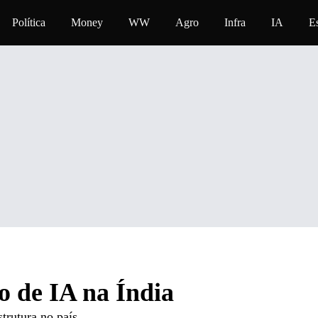
eúdo
Política
Money
WW
Agro
Infra
IA
E
o de IA na Índia
trutura no país