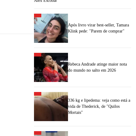
Alex Escobar
Após livro virar best-seller, Tamara
Klink pede: "Parem de comprar"
Rebeca Andrade atinge maior nota
do mundo no salto em 2026
336 kg e lipedema: veja como está a
vida de Thederick, de "Quilos
Mortais"