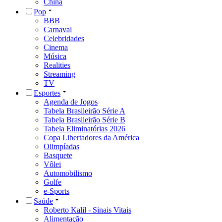
China
Pop
BBB
Carnaval
Celebridades
Cinema
Música
Realities
Streaming
TV
Esportes
Agenda de Jogos
Tabela Brasileirão Série A
Tabela Brasileirão Série B
Tabela Eliminatórias 2026
Copa Libertadores da América
Olimpíadas
Basquete
Vôlei
Automobilismo
Golfe
e-Sports
Saúde
Roberto Kalil - Sinais Vitais
Alimentação