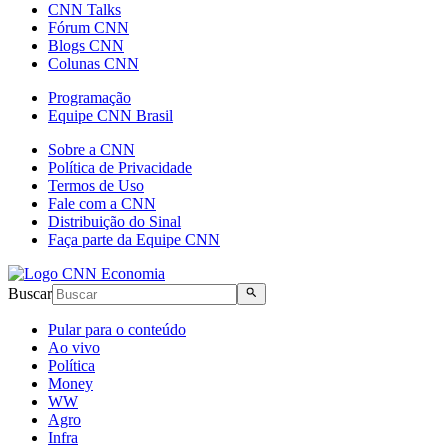
CNN Talks
Fórum CNN
Blogs CNN
Colunas CNN
Programação
Equipe CNN Brasil
Sobre a CNN
Política de Privacidade
Termos de Uso
Fale com a CNN
Distribuição do Sinal
Faça parte da Equipe CNN
Buscar
Pular para o conteúdo
Ao vivo
Política
Money
WW
Agro
Infra