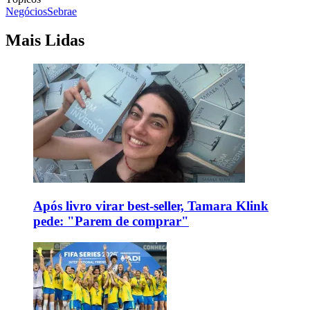
Negócios
Sebrae
Mais Lidas
Após livro virar best-seller, Tamara Klink
pede: "Parem de comprar"