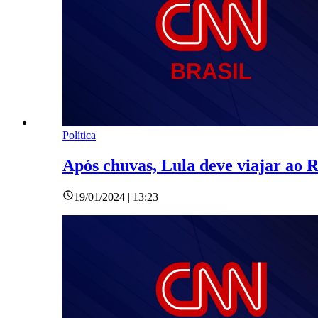
Política
Após chuvas, Lula deve viajar ao R
19/01/2024 | 13:23