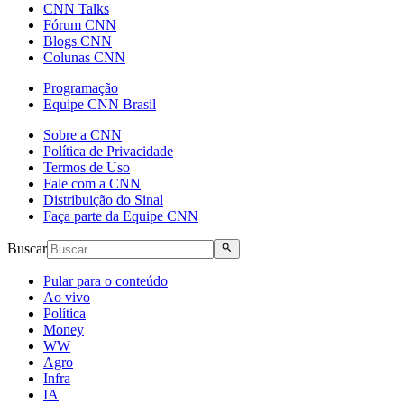
CNN Talks
Fórum CNN
Blogs CNN
Colunas CNN
Programação
Equipe CNN Brasil
Sobre a CNN
Política de Privacidade
Termos de Uso
Fale com a CNN
Distribuição do Sinal
Faça parte da Equipe CNN
Buscar
Pular para o conteúdo
Ao vivo
Política
Money
WW
Agro
Infra
IA