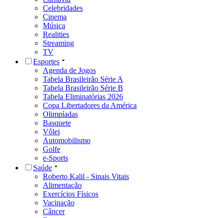
Celebridades
Cinema
Música
Realities
Streaming
TV
Esportes
Agenda de Jogos
Tabela Brasileirão Série A
Tabela Brasileirão Série B
Tabela Eliminatórias 2026
Copa Libertadores da América
Olimpíadas
Basquete
Vôlei
Automobilismo
Golfe
e-Sports
Saúde
Roberto Kalil - Sinais Vitais
Alimentação
Exercícios Físicos
Vacinação
Câncer