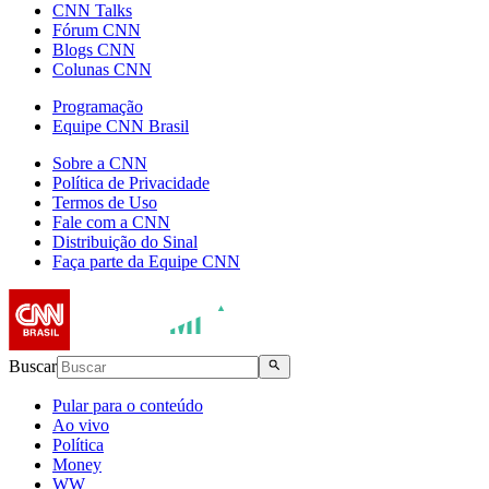
CNN Talks
Fórum CNN
Blogs CNN
Colunas CNN
Programação
Equipe CNN Brasil
Sobre a CNN
Política de Privacidade
Termos de Uso
Fale com a CNN
Distribuição do Sinal
Faça parte da Equipe CNN
Buscar
Pular para o conteúdo
Ao vivo
Política
Money
WW