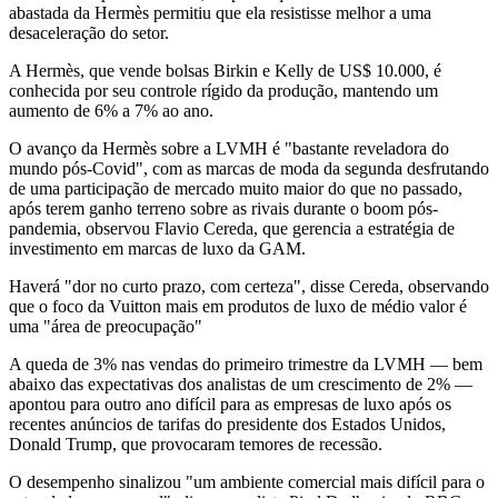
abastada da Hermès permitiu que ela resistisse melhor a uma
desaceleração do setor.
A Hermès, que vende bolsas Birkin e Kelly de US$ 10.000, é
conhecida por seu controle rígido da produção, mantendo um
aumento de 6% a 7% ao ano.
O avanço da Hermès sobre a LVMH é "bastante reveladora do
mundo pós-Covid", com as marcas de moda da segunda desfrutando
de uma participação de mercado muito maior do que no passado,
após terem ganho terreno sobre as rivais durante o boom pós-
pandemia, observou Flavio Cereda, que gerencia a estratégia de
investimento em marcas de luxo da GAM.
Haverá "dor no curto prazo, com certeza", disse Cereda, observando
que o foco da Vuitton mais em produtos de luxo de médio valor é
uma "área de preocupação"
A queda de 3% nas vendas do primeiro trimestre da LVMH — bem
abaixo das expectativas dos analistas de um crescimento de 2% —
apontou para outro ano difícil para as empresas de luxo após os
recentes anúncios de tarifas do presidente dos Estados Unidos,
Donald Trump, que provocaram temores de recessão.
O desempenho sinalizou "um ambiente comercial mais difícil para o