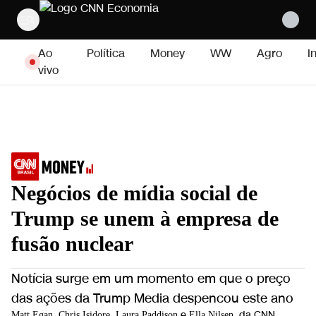
Pular para o conteúdo
Ao
Política
Money
WW
Agro
I
vivo
Negócios de mídia social de
Trump se unem à empresa de
fusão nuclear
Notícia surge em um momento em que o preço
das ações da Trump Media despencou este ano
,
,
e
, da CNN
Matt Egan
Chris Isidore
Laura Paddison
Ella Nilsen