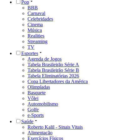
Pop
BBB
Carnaval
Celebridades
Cinema
Música
Realities
Streaming
TV
Esportes
Agenda de Jogos
Tabela Brasileirão Série A
Tabela Brasileirão Série B
Tabela Eliminatórias 2026
Copa Libertadores da América
Olimpíadas
Basquete
Vôlei
Automobilismo
Golfe
e-Sports
Saúde
Roberto Kalil - Sinais Vitais
Alimentação
Exercícios Físicos