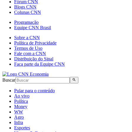
Fórum CNN
Blogs CNN
Colunas CNN
Programação
Equipe CNN Brasil
Sobre a CNN
Política de Privacidade
Termos de Uso
Fale com a CNN
Distribuição do Sinal
Faça parte da Equipe CNN
Buscar
Pular para o conteúdo
Ao vivo
Política
Money
WW
Agro
Infra
Esportes