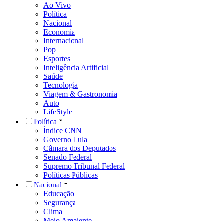
Ao Vivo
Política
Nacional
Economia
Internacional
Pop
Esportes
Inteligência Artificial
Saúde
Tecnologia
Viagem & Gastronomia
Auto
LifeStyle
Política
Índice CNN
Governo Lula
Câmara dos Deputados
Senado Federal
Supremo Tribunal Federal
Políticas Públicas
Nacional
Educação
Segurança
Clima
Meio Ambiente