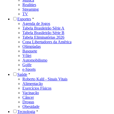
Música
Realities
Streaming
TV
Esportes
Agenda de Jogos
Tabela Brasileirão Série A
Tabela Brasileirão Série B
Tabela Eliminatórias 2026
Copa Libertadores da América
Olimpíadas
Basquete
Vôlei
Automobilismo
Golfe
e-Sports
Saúde
Roberto Kalil - Sinais Vitais
Alimentação
Exercícios Físicos
Vacinação
Câncer
Drogas
Obesidade
Tecnologia