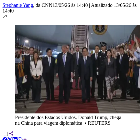
Stephanie Yang
, da CNN
13/05/26 às 14:40
|
Atualizado
13/05/26 às
14:40
Presidente dos Estados Unidos, Donald Trump, chega
na China para viagem diplomática
•
REUTERS