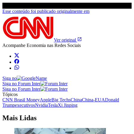
Esse conteúdo foi publicado originalmente em
Ver original
Acompanhe
Economia
nas Redes Sociais
Siga no
Siga no Forum Inter
Siga no Forum Inter
Tópicos
CNN Brasil Money
Apple
Big Techs
China
China-EUA
Donald
Trump
executivos
Nvidia
Tesla
Xi Jinping
Mais Lidas