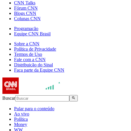
CNN Talks
Fórum CNN
Blogs CNN
Colunas CNN
Programação
Equipe CNN Brasil
Sobre a CNN
Política de Privacidade
Termos de Uso
Fale com a CNN
Distribuição do Sinal
Faça parte da Equipe CNN
Buscar
Pular para o conteúdo
Ao vivo
Política
Money
WW