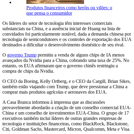
Produtos financeiros como heróis ou vilões: o
que pensa o consumidor
Os líderes do setor de tecnologia têm interesses comerciais
substanciais na China, e a ausência inicial de Huang na lista de
convidados foi particularmente notável, dada a demanda chinesa por
tecnologia de semicondutores e os controles de exportação dos EUA
destinados a dificultar o desenvolvimento doméstico de seu rival.
O
governo Trump
permitiu a venda de alguns chips de IA menos
avançados da Nvidia para a China, cobrando uma taxa de 25%. No
entanto, os EUA afirmaram que o governo chinês restringiu a
compra de chips da Nvidia.
O CEO da Boeing, Kelly Ortberg, e o CEO da Cargill, Brian Sikes,
também estão viajando com Trump, que deve pressionar a China a
comprar mais produtos agrícolas e aeronaves dos EUA.
A Casa Branca informou à imprensa que as discussões
provavelmente abordarão a criação de um conselho comercial EUA-
China e um conselho de investimentos EUA-China. O grupo de 17
executivos também inclui líderes de outras grandes empresas de
tecnologia e instituições financeiras, como BlackRock, Blackstone,
Citi, Goldman Sachs, Mastercard, Micron, Qualcomm, Meta e Visa.