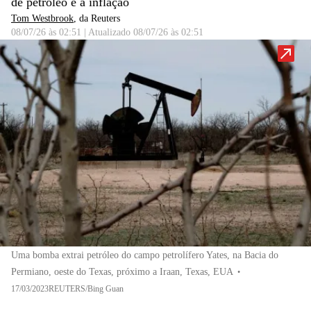
de petróleo e a inflação
Tom Westbrook
, da Reuters
08/07/26 às 02:51
|
Atualizado
08/07/26 às 02:51
Uma bomba extrai petróleo do campo petrolífero Yates, na Bacia do
Permiano, oeste do Texas, próximo a Iraan, Texas, EUA
•
17/03/2023REUTERS/Bing Guan