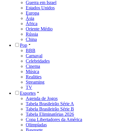
Guerra em Israel
Estados Unidos
Europa
Ásia
África
Oriente Médio
Rússia
China
Pop
BBB
Carnaval
Celebridades
Cinema
Música
Realities
Streaming
TV
Esportes
Agenda de Jogos
Tabela Brasileirão Série A
Tabela Brasileirão Série B
Tabela Eliminatórias 2026
Copa Libertadores da América
Olimpíadas
Basquete