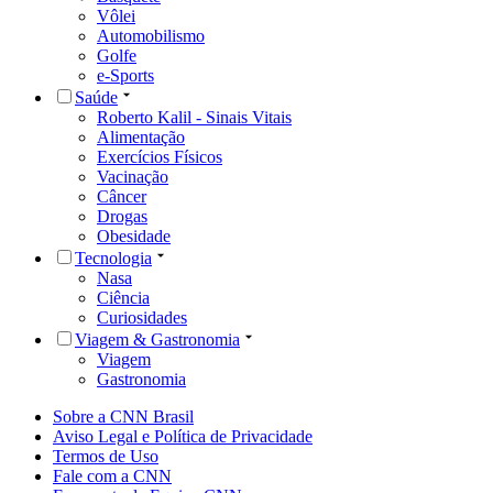
Vôlei
Automobilismo
Golfe
e-Sports
Saúde
Roberto Kalil - Sinais Vitais
Alimentação
Exercícios Físicos
Vacinação
Câncer
Drogas
Obesidade
Tecnologia
Nasa
Ciência
Curiosidades
Viagem & Gastronomia
Viagem
Gastronomia
Sobre a CNN Brasil
Aviso Legal e Política de Privacidade
Termos de Uso
Fale com a CNN