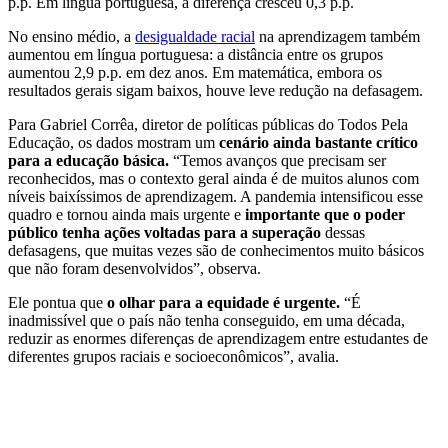
p.p. Em língua portuguesa, a diferença cresceu 0,3 p.p.
No ensino médio, a
desigualdade racial
na aprendizagem também
aumentou em língua portuguesa: a distância entre os grupos
aumentou 2,9 p.p. em dez anos. Em matemática, embora os
resultados gerais sigam baixos, houve leve redução na defasagem.
Para Gabriel Corrêa, diretor de políticas públicas do Todos Pela
Educação, os dados mostram um
cenário ainda bastante crítico
para a educação básica.
“Temos avanços que precisam ser
reconhecidos, mas o contexto geral ainda é de muitos alunos com
níveis baixíssimos de aprendizagem. A pandemia intensificou esse
quadro e tornou ainda mais urgente e
importante que o poder
público tenha ações voltadas para a superação
dessas
defasagens, que muitas vezes são de conhecimentos muito básicos
que não foram desenvolvidos”, observa.
Ele pontua que
o olhar para a equidade é urgente.
“É
inadmissível que o país não tenha conseguido, em uma década,
reduzir as enormes diferenças de aprendizagem entre estudantes de
diferentes grupos raciais e socioeconômicos”, avalia.