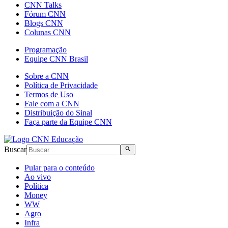
CNN Talks
Fórum CNN
Blogs CNN
Colunas CNN
Programação
Equipe CNN Brasil
Sobre a CNN
Política de Privacidade
Termos de Uso
Fale com a CNN
Distribuição do Sinal
Faça parte da Equipe CNN
Buscar
Pular para o conteúdo
Ao vivo
Política
Money
WW
Agro
Infra