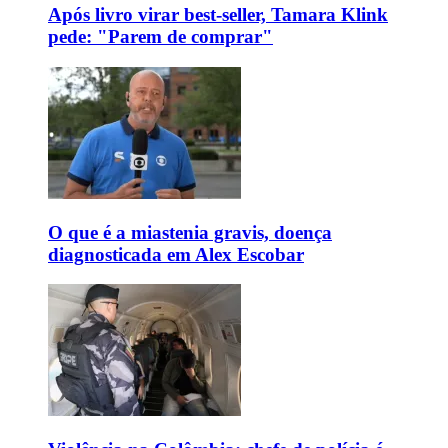
Após livro virar best-seller, Tamara Klink
pede: "Parem de comprar"
O que é a miastenia gravis, doença
diagnosticada em Alex Escobar