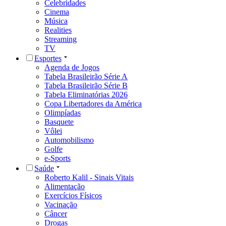
Celebridades
Cinema
Música
Realities
Streaming
TV
Esportes
Agenda de Jogos
Tabela Brasileirão Série A
Tabela Brasileirão Série B
Tabela Eliminatórias 2026
Copa Libertadores da América
Olimpíadas
Basquete
Vôlei
Automobilismo
Golfe
e-Sports
Saúde
Roberto Kalil - Sinais Vitais
Alimentação
Exercícios Físicos
Vacinação
Câncer
Drogas