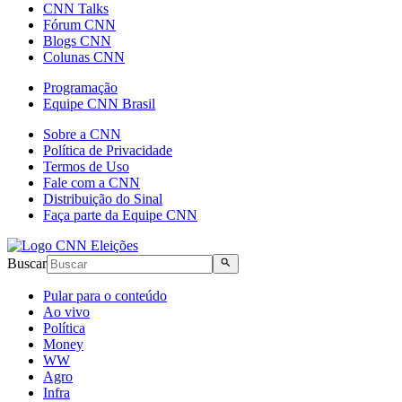
CNN Talks
Fórum CNN
Blogs CNN
Colunas CNN
Programação
Equipe CNN Brasil
Sobre a CNN
Política de Privacidade
Termos de Uso
Fale com a CNN
Distribuição do Sinal
Faça parte da Equipe CNN
Buscar
Pular para o conteúdo
Ao vivo
Política
Money
WW
Agro
Infra