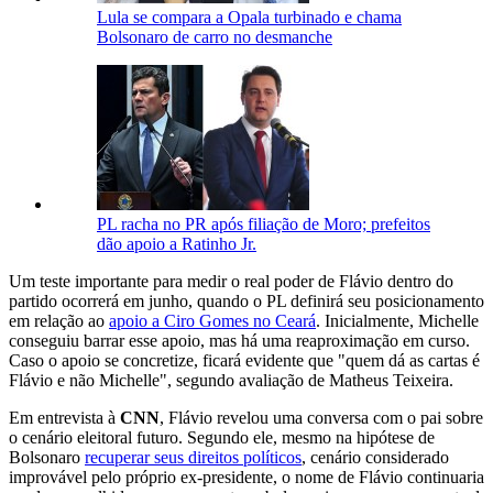
Lula se compara a Opala turbinado e chama
Bolsonaro de carro no desmanche
PL racha no PR após filiação de Moro; prefeitos
dão apoio a Ratinho Jr.
Um teste importante para medir o real poder de Flávio dentro do
partido ocorrerá em junho, quando o PL definirá seu posicionamento
em relação ao
apoio a Ciro Gomes no Ceará
. Inicialmente, Michelle
conseguiu barrar esse apoio, mas há uma reaproximação em curso.
Caso o apoio se concretize, ficará evidente que "quem dá as cartas é
Flávio e não Michelle", segundo avaliação de Matheus Teixeira.
Em entrevista à
CNN
, Flávio revelou uma conversa com o pai sobre
o cenário eleitoral futuro. Segundo ele, mesmo na hipótese de
Bolsonaro
recuperar seus direitos políticos
, cenário considerado
improvável pelo próprio ex-presidente, o nome de Flávio continuaria