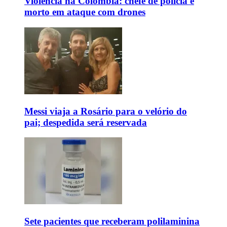
Violência na Colômbia: chefe de polícia é
morto em ataque com drones
Messi viaja a Rosário para o velório do
pai; despedida será reservada
Sete pacientes que receberam polilaminina