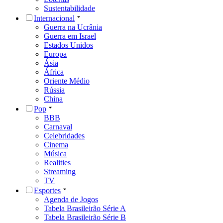
Sustentabilidade
Internacional
Guerra na Ucrânia
Guerra em Israel
Estados Unidos
Europa
Ásia
África
Oriente Médio
Rússia
China
Pop
BBB
Carnaval
Celebridades
Cinema
Música
Realities
Streaming
TV
Esportes
Agenda de Jogos
Tabela Brasileirão Série A
Tabela Brasileirão Série B