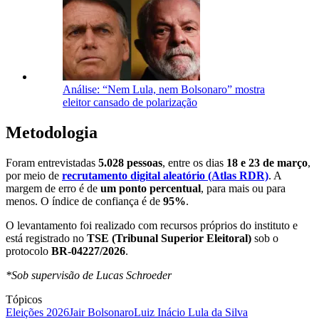
Análise: “Nem Lula, nem Bolsonaro” mostra
eleitor cansado de polarização
Metodologia
Foram entrevistadas
5.028 pessoas
, entre os dias
18 e 23 de março
,
por meio de
recrutamento digital aleatório (Atlas RDR)
. A
margem de erro é de
um ponto percentual
, para mais ou para
menos. O índice de confiança é de
95%
.
O levantamento foi realizado com recursos próprios do instituto e
está registrado no
TSE (Tribunal Superior Eleitoral)
sob o
protocolo
BR-04227/2026
.
*Sob supervisão de Lucas Schroeder
Tópicos
Eleições 2026
Jair Bolsonaro
Luiz Inácio Lula da Silva