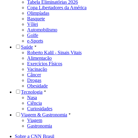
Tabela Eliminatórias 2026
Copa Libertadores da América
Olimpíadas
Basquete
Vôlei
Automobilismo
Golfe
e-Sports
Saúde
Roberto Kalil - Sinais Vitais
Alimentação
Exercícios Físicos
Vacinação
Câncer
Drogas
Obesidade
Tecnologia
Nasa
Ciência
Curiosidades
Viagem & Gastronomia
Viagem
Gastronomia
Sobre a CNN Brasil