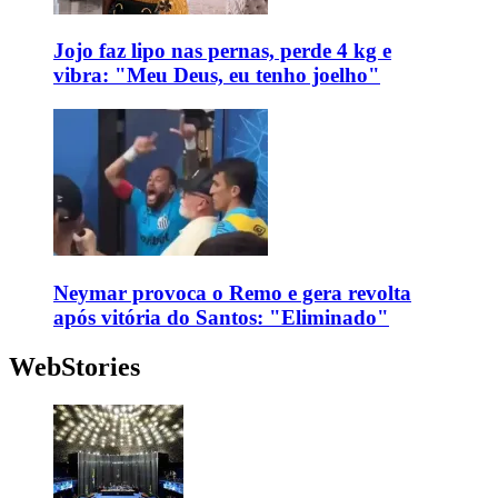
Jojo faz lipo nas pernas, perde 4 kg e
vibra: "Meu Deus, eu tenho joelho"
Neymar provoca o Remo e gera revolta
após vitória do Santos: "Eliminado"
WebStories