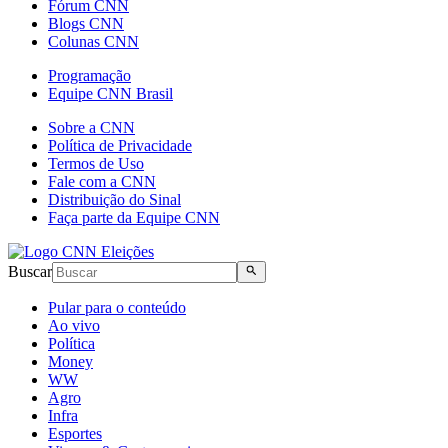
Fórum CNN
Blogs CNN
Colunas CNN
Programação
Equipe CNN Brasil
Sobre a CNN
Política de Privacidade
Termos de Uso
Fale com a CNN
Distribuição do Sinal
Faça parte da Equipe CNN
Buscar
Pular para o conteúdo
Ao vivo
Política
Money
WW
Agro
Infra
Esportes