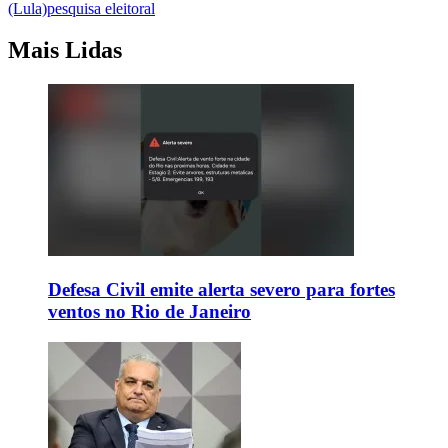
(Lula)
pesquisa eleitoral
Mais Lidas
Defesa Civil emite alerta severo para fortes
ventos no Rio de Janeiro