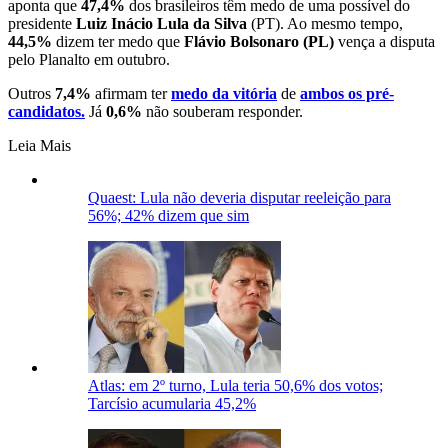
aponta que
47,4%
dos brasileiros têm medo de uma possível do
presidente
Luiz Inácio Lula da Silva
(PT). Ao mesmo tempo,
44,5%
dizem ter medo que
Flávio Bolsonaro
(PL)
vença a disputa
pelo Planalto em outubro.
Outros
7,4%
afirmam ter
medo da vitória
de
ambos os pré-
candidatos.
Já
0,6%
não souberam responder.
Leia Mais
Quaest: Lula não deveria disputar reeleição para
56%; 42% dizem que sim
Atlas: em 2º turno, Lula teria 50,6% dos votos;
Tarcísio acumularia 45,2%