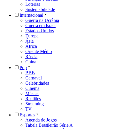
Loterias
Sustentabilidade
Internacional
Guerra na Ucrânia
Guerra em Israel
Estados Unidos
Europa
Ásia
África
Oriente Médio
Rússia
China
Pop
BBB
Carnaval
Celebridades
Cinema
Música
Realities
Streaming
TV
Esportes
Agenda de Jogos
Tabela Brasileirão Série A