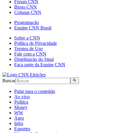
Fórum CNN
Blogs CNN
Colunas CNN
Programação
Equipe CNN Brasil
Sobre a CNN
Política de Privacidade
Termos de Uso
Fale com a CNN
Distribuição do Sinal
Faça parte da Equipe CNN
Buscar
Pular para o conteúdo
Ao vivo
Política
Money
WW
Agro
Infra
Esportes