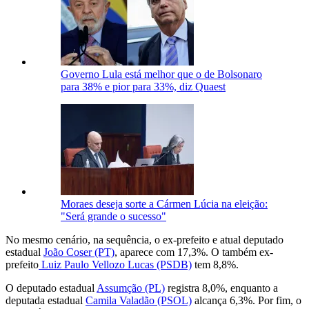
Governo Lula está melhor que o de Bolsonaro
para 38% e pior para 33%, diz Quaest
Moraes deseja sorte a Cármen Lúcia na eleição:
"Será grande o sucesso"
No mesmo cenário, na sequência, o ex-prefeito e atual deputado
estadual
João Coser (PT)
, aparece com 17,3%. O também ex-
prefeito
Luiz Paulo Vellozo Lucas (PSDB)
tem 8,8%.
O deputado estadual
Assumção (PL)
registra 8,0%, enquanto a
deputada estadual
Camila Valadão (PSOL)
alcança 6,3%. Por fim, o