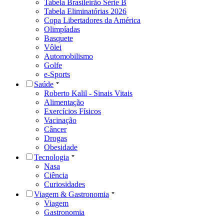
Tabela Brasileirão Série B
Tabela Eliminatórias 2026
Copa Libertadores da América
Olimpíadas
Basquete
Vôlei
Automobilismo
Golfe
e-Sports
Saúde
Roberto Kalil - Sinais Vitais
Alimentação
Exercícios Físicos
Vacinação
Câncer
Drogas
Obesidade
Tecnologia
Nasa
Ciência
Curiosidades
Viagem & Gastronomia
Viagem
Gastronomia