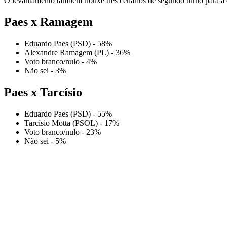
O levantamento também trouxe três cenários de segundo turno para a d
Paes x Ramagem
Eduardo Paes (PSD) - 58%
Alexandre Ramagem (PL) - 36%
Voto branco/nulo - 4%
Não sei - 3%
Paes x Tarcísio
Eduardo Paes (PSD) - 55%
Tarcísio Motta (PSOL) - 17%
Voto branco/nulo - 23%
Não sei - 5%