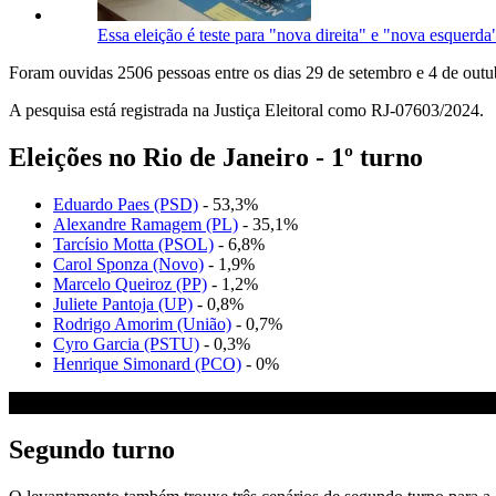
Essa eleição é teste para "nova direita" e "nova esquerda
Foram ouvidas 2506 pessoas entre os dias 29 de setembro e 4 de outu
A pesquisa está registrada na Justiça Eleitoral como RJ-07603/2024.
Eleições no Rio de Janeiro - 1º turno
Eduardo Paes (PSD)
- 53,3%
Alexandre Ramagem (PL)
- 35,1%
Tarcísio Motta (PSOL)
- 6,8%
Carol Sponza (Novo)
- 1,9%
Marcelo Queiroz (PP)
- 1,2%
Juliete Pantoja (UP)
- 0,8%
Rodrigo Amorim (União)
- 0,7%
Cyro Garcia (PSTU)
- 0,3%
Henrique Simonard (PCO)
- 0%
Segundo turno