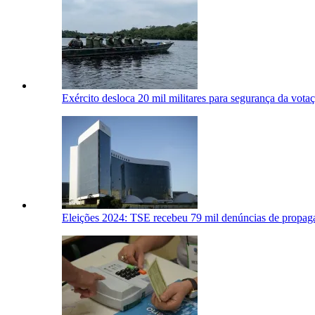
Exército desloca 20 mil militares para segurança da votaç
Eleições 2024: TSE recebeu 79 mil denúncias de propaga