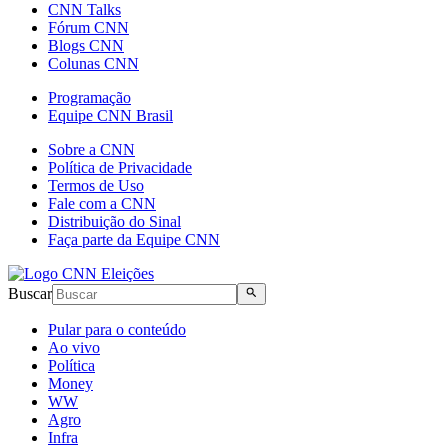
CNN Talks
Fórum CNN
Blogs CNN
Colunas CNN
Programação
Equipe CNN Brasil
Sobre a CNN
Política de Privacidade
Termos de Uso
Fale com a CNN
Distribuição do Sinal
Faça parte da Equipe CNN
Buscar
Pular para o conteúdo
Ao vivo
Política
Money
WW
Agro
Infra