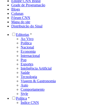
Equipe CNN Brasil
Grade de Programação
Blogs
Colunas
Fórum CNN
Mapa do site
Distribuição do Sinal
Editorias
Ao Vivo
Política
Nacional
Economia
Internacional
Pop
Esportes
Inteligência Artificial
Saúde
Tecnologia
Viagem & Gastronomia
Auto
Comportamento
Style
Política
Índice CNN