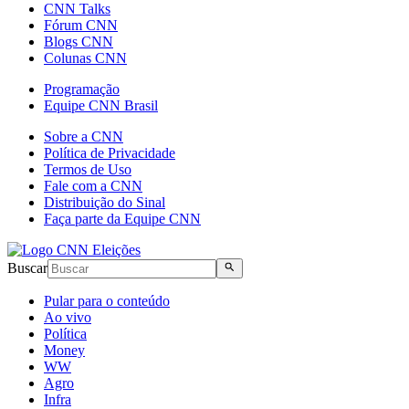
CNN Talks
Fórum CNN
Blogs CNN
Colunas CNN
Programação
Equipe CNN Brasil
Sobre a CNN
Política de Privacidade
Termos de Uso
Fale com a CNN
Distribuição do Sinal
Faça parte da Equipe CNN
Buscar
Pular para o conteúdo
Ao vivo
Política
Money
WW
Agro
Infra