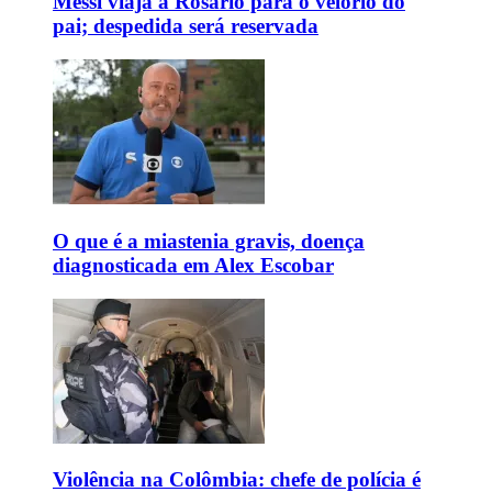
Messi viaja a Rosário para o velório do
pai; despedida será reservada
O que é a miastenia gravis, doença
diagnosticada em Alex Escobar
Violência na Colômbia: chefe de polícia é