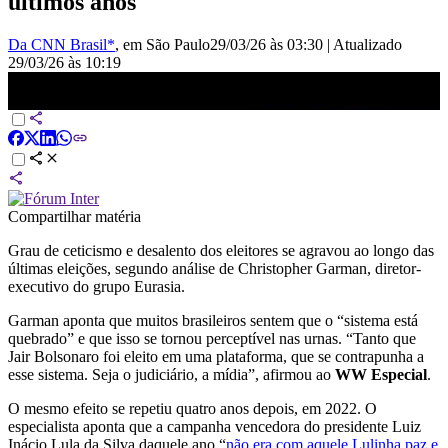
últimos anos
Da CNN Brasil*
, em São Paulo
29/03/26 às 03:30
|
Atualizado
29/03/26 às 10:19
Eleição ocorre sob desalento crescente do eleitor, diz Christopher
Garman | WW
Compartilhar matéria
Grau de ceticismo e desalento dos eleitores se agravou ao longo das
últimas eleições, segundo análise de Christopher Garman, diretor-
executivo do grupo Eurasia.
Garman aponta que muitos brasileiros sentem que o “sistema está
quebrado” e que isso se tornou perceptível nas urnas. “Tanto que
Jair Bolsonaro foi eleito em uma plataforma, que se contrapunha a
esse sistema. Seja o judiciário, a mídia”, afirmou ao
WW Especial
.
O mesmo efeito se repetiu quatro anos depois, em 2022. O
especialista aponta que a campanha vencedora do presidente Luiz
Inácio Lula da Silva daquele ano “
não era com aquele Lulinha paz e