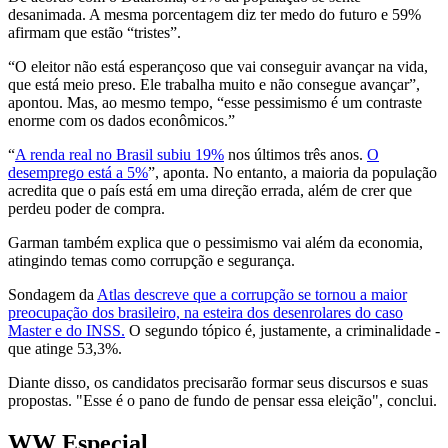
desanimada. A mesma porcentagem diz ter medo do futuro e 59%
afirmam que estão “tristes”.
“O eleitor não está esperançoso que vai conseguir avançar na vida,
que está meio preso. Ele trabalha muito e não consegue avançar”,
apontou. Mas, ao mesmo tempo, “esse pessimismo é um contraste
enorme com os dados econômicos.”
“
A renda real no Brasil subiu 19%
nos últimos três anos.
O
desemprego está a 5%
”, aponta. No entanto, a maioria da população
acredita que o país está em uma direção errada, além de crer que
perdeu poder de compra.
Garman também explica que o pessimismo vai além da economia,
atingindo temas como corrupção e segurança.
Sondagem da
Atlas descreve que a corrupção se tornou a maior
preocupação dos brasileiro, na esteira dos desenrolares do caso
Master e do INSS.
O segundo tópico é, justamente, a criminalidade -
que atinge 53,3%.
Diante disso, os candidatos precisarão formar seus discursos e suas
propostas. "Esse é o pano de fundo de pensar essa eleição", conclui.
WW Especial