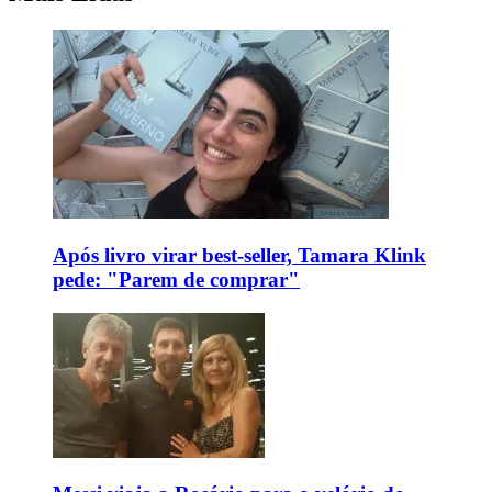
Após livro virar best-seller, Tamara Klink
pede: "Parem de comprar"