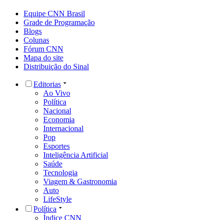
Equipe CNN Brasil
Grade de Programação
Blogs
Colunas
Fórum CNN
Mapa do site
Distribuição do Sinal
Editorias
Ao Vivo
Política
Nacional
Economia
Internacional
Pop
Esportes
Inteligência Artificial
Saúde
Tecnologia
Viagem & Gastronomia
Auto
LifeStyle
Política
Índice CNN