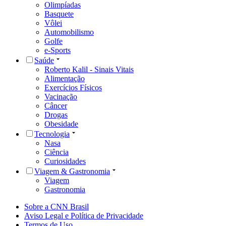
Olimpíadas
Basquete
Vôlei
Automobilismo
Golfe
e-Sports
Saúde
Roberto Kalil - Sinais Vitais
Alimentação
Exercícios Físicos
Vacinação
Câncer
Drogas
Obesidade
Tecnologia
Nasa
Ciência
Curiosidades
Viagem & Gastronomia
Viagem
Gastronomia
Sobre a CNN Brasil
Aviso Legal e Política de Privacidade
Termos de Uso