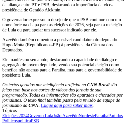
da aliança entre PT e PSB, destacando a importância da vice-
presidência de Geraldo Alckmin.
O governador expressou o desejo de que o PSB continue com um
nome forte na chapa para as eleições de 2026, seja para a reeleição
de Lula ou para apoiar um sucessor indicado por ele.
Azevêdo também comentou a possível candidatura do deputado
Hugo Motta (Republicanos-PB) à presidência da Câmara dos
Deputados.
Ele manifestou seu apoio, destacando a capacidade de diálogo e
agregação do jovem deputado, vendo sua potencial eleição como
benéfica não apenas para a Paraíba, mas para a governabilidade do
presidente Lula.
Os textos gerados por inteligência artificial na
CNN Brasil
são
feitos com base nos cortes de vídeos dos jornais de sua
programação. Todas as informações são apuradas e checadas por
jornalistas. O texto final também passa pela revisão da equipe de
jornalismo da
CNN
.
Clique aqui para saber mais
.
Tópicos
Eleições 2024
Governo Lula
João Azevêdo
Nordeste
Paraíba
Partidos
Políticos
politica
PSB