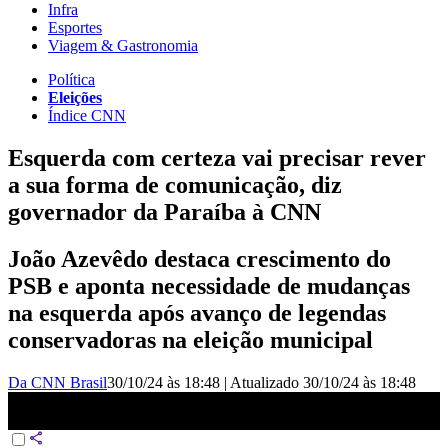
Infra
Esportes
Viagem & Gastronomia
Política
Eleições
Índice CNN
Esquerda com certeza vai precisar rever
a sua forma de comunicação, diz
governador da Paraíba à CNN
João Azevêdo destaca crescimento do
PSB e aponta necessidade de mudanças
na esquerda após avanço de legendas
conservadoras na eleição municipal
Da CNN Brasil
30/10/24 às 18:48
|
Atualizado
30/10/24 às 18:48
Governador João Azevêdo fala sobre resultado do 2º turno; Veja a
íntegra | CNN 360º