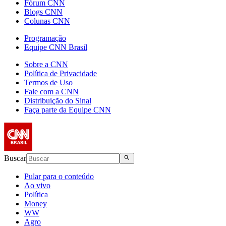
Fórum CNN
Blogs CNN
Colunas CNN
Programação
Equipe CNN Brasil
Sobre a CNN
Política de Privacidade
Termos de Uso
Fale com a CNN
Distribuição do Sinal
Faça parte da Equipe CNN
Buscar
Pular para o conteúdo
Ao vivo
Política
Money
WW
Agro