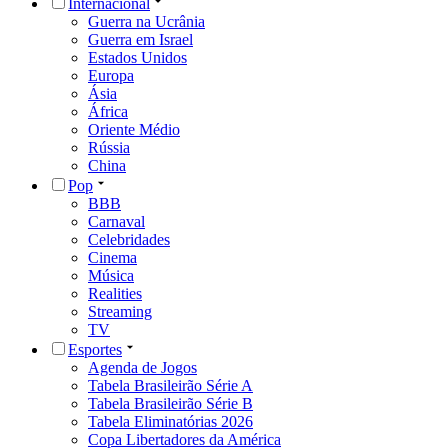
Internacional
Guerra na Ucrânia
Guerra em Israel
Estados Unidos
Europa
Ásia
África
Oriente Médio
Rússia
China
Pop
BBB
Carnaval
Celebridades
Cinema
Música
Realities
Streaming
TV
Esportes
Agenda de Jogos
Tabela Brasileirão Série A
Tabela Brasileirão Série B
Tabela Eliminatórias 2026
Copa Libertadores da América