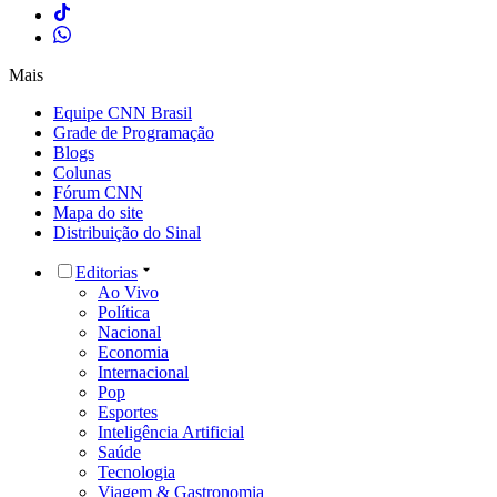
Mais
Equipe CNN Brasil
Grade de Programação
Blogs
Colunas
Fórum CNN
Mapa do site
Distribuição do Sinal
Editorias
Ao Vivo
Política
Nacional
Economia
Internacional
Pop
Esportes
Inteligência Artificial
Saúde
Tecnologia
Viagem & Gastronomia