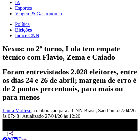
IA
Esportes
Viagem & Gastronomia
Política
Eleições
Índice CNN
Nexus: no 2º turno, Lula tem empate
técnico com Flávio, Zema e Caiado
Foram entrevistados 2.028 eleitores, entre
os dias 24 e 26 de abril; margem de erro é
de 2 pontos percentuais, para mais ou
para menos
Laura Molfese
, colaboração para a CNN Brasil
, São Paulo
27/04/26
às 07:48
|
Atualizado
27/04/26 às 12:20
Nexus: no 2º turno, Lula tem empate técnico com Flávio, Zema e
Caiado | LIVE CNN