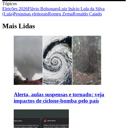
Tópicos
Eleições 2026
Flávio Bolsonaro
Luiz Inácio Lula da Silva
(Lula)
Pesquisas eleitorais
Romeu Zema
Ronaldo Caiado
Mais Lidas
Alerta, aulas suspensas e tornado: veja
impactos de ciclone-bomba pelo país