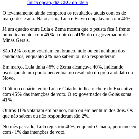
única opção, diz CEO do Ideia
O levantamento ainda comparou os resultados atuais com os de
março deste ano. Na ocasião, Lula e Flávio empatavam com 46%.
Já um quadro entre Lula e Zema mostra que o petista fica à frente
numericamente, com
45%
, contra os
41%
do ex-governador de
Minas Gerais.
São
12%
os que votariam em branco, nulo ou em nenhum dos
candidatos, enquanto
2%
não sabem ou não responderam.
Em março, Lula tinha 46% e Zema alcançava 40%, indicando
oscilação de um ponto percentual no resultado do pré-candidato do
Novo.
O último cenário, entre Lula e Caiado, indica o chefe do Executivo
com
45%
das intenções de voto. O ex-governador de Goiás soma
41%
.
Outros 11% votariam em branco, nulo ou em nenhum dos dois. Os
que não sabem ou não responderam são 2%.
No mês passado, Lula registrou 46%, enquanto Caiado, permaneceu
com 41% das intenções de voto.