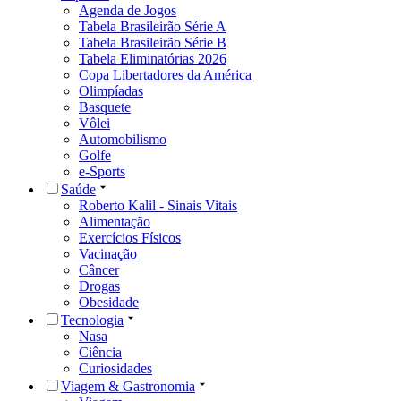
Agenda de Jogos
Tabela Brasileirão Série A
Tabela Brasileirão Série B
Tabela Eliminatórias 2026
Copa Libertadores da América
Olimpíadas
Basquete
Vôlei
Automobilismo
Golfe
e-Sports
Saúde
Roberto Kalil - Sinais Vitais
Alimentação
Exercícios Físicos
Vacinação
Câncer
Drogas
Obesidade
Tecnologia
Nasa
Ciência
Curiosidades
Viagem & Gastronomia