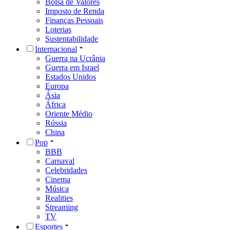
Bolsa de Valores
Imposto de Renda
Finanças Pessoais
Loterias
Sustentabilidade
Internacional
Guerra na Ucrânia
Guerra em Israel
Estados Unidos
Europa
Ásia
África
Oriente Médio
Rússia
China
Pop
BBB
Carnaval
Celebridades
Cinema
Música
Realities
Streaming
TV
Esportes