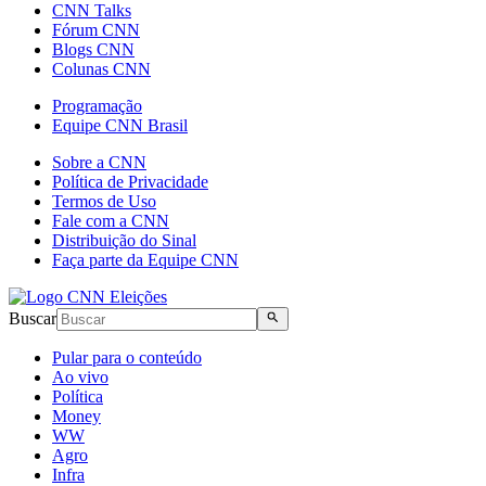
CNN Talks
Fórum CNN
Blogs CNN
Colunas CNN
Programação
Equipe CNN Brasil
Sobre a CNN
Política de Privacidade
Termos de Uso
Fale com a CNN
Distribuição do Sinal
Faça parte da Equipe CNN
Buscar
Pular para o conteúdo
Ao vivo
Política
Money
WW
Agro
Infra