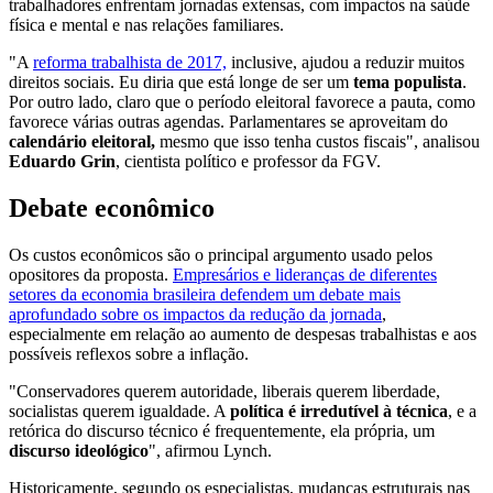
trabalhadores enfrentam jornadas extensas, com impactos na saúde
física e mental e nas relações familiares.
"A
reforma trabalhista de 2017,
inclusive, ajudou a reduzir muitos
direitos sociais. Eu diria que está longe de ser um
tema populista
.
Por outro lado, claro que o período eleitoral favorece a pauta, como
favorece várias outras agendas. Parlamentares se aproveitam do
calendário eleitoral,
mesmo que isso tenha custos fiscais", analisou
Eduardo Grin
, cientista político e professor da FGV.
Debate econômico
Os custos econômicos são o principal argumento usado pelos
opositores da proposta.
Empresários e lideranças de diferentes
setores da economia brasileira defendem um debate mais
aprofundado sobre os impactos da redução da jornada
,
especialmente em relação ao aumento de despesas trabalhistas e aos
possíveis reflexos sobre a inflação.
"Conservadores querem autoridade, liberais querem liberdade,
socialistas querem igualdade. A
política é irredutível à técnica
, e a
retórica do discurso técnico é frequentemente, ela própria, um
discurso ideológico
", afirmou Lynch.
Historicamente, segundo os especialistas, mudanças estruturais nas