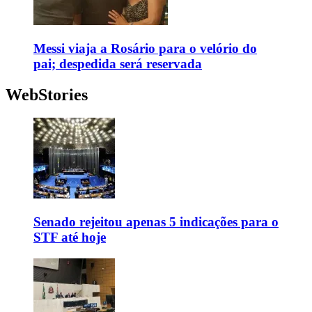
Messi viaja a Rosário para o velório do
pai; despedida será reservada
WebStories
Senado rejeitou apenas 5 indicações para o
STF até hoje