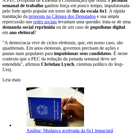
A PEC (Proposta de Emenda à Constituição) que reduz a
jornada
semanal de trabalho
ganhou força em pouco tempo, impulsionada
pelo forte apelo popular em torno do
fim da escala 6x1
. A rápida
tramitação da
proposta na Câmara dos Deputados
e sua ampla
repercussão nas
redes sociais
levantam uma questão: trata-se de uma
demanda social reprimida
ou de um caso de
populismo digital
em
ano eleitoral
?
"A democracia vive de ciclos eleitorais, que, em nosso caso, são
quadrienais. Em anos eleitorais, governos precisam de ações e
pautas mais populares para
impulsionar seus candidatos
. É nesse
contexto que a PEC da redução da jornada semanal deve ser
entendida", afirmou
Christian Lynch
, cientista político do Iesp-
Uerj.
Leia mais
Análise: Mudança acelerada da 6x1 impactará