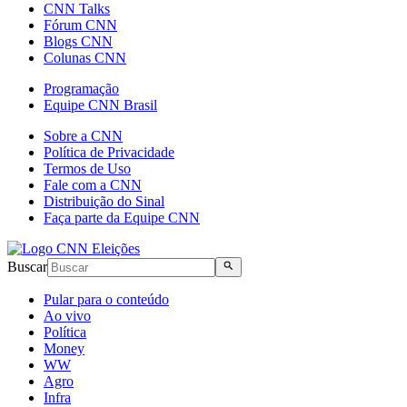
CNN Talks
Fórum CNN
Blogs CNN
Colunas CNN
Programação
Equipe CNN Brasil
Sobre a CNN
Política de Privacidade
Termos de Uso
Fale com a CNN
Distribuição do Sinal
Faça parte da Equipe CNN
Buscar
Pular para o conteúdo
Ao vivo
Política
Money
WW
Agro
Infra