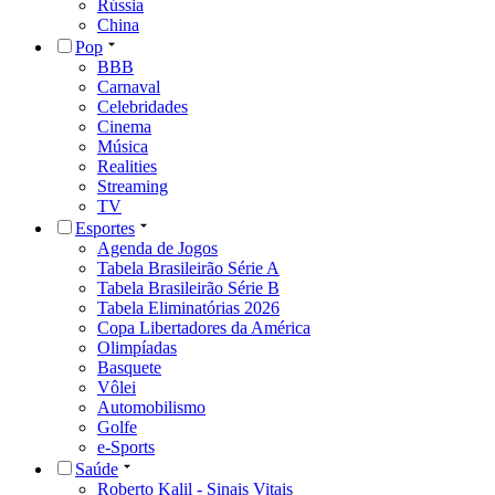
Rússia
China
Pop
BBB
Carnaval
Celebridades
Cinema
Música
Realities
Streaming
TV
Esportes
Agenda de Jogos
Tabela Brasileirão Série A
Tabela Brasileirão Série B
Tabela Eliminatórias 2026
Copa Libertadores da América
Olimpíadas
Basquete
Vôlei
Automobilismo
Golfe
e-Sports
Saúde
Roberto Kalil - Sinais Vitais