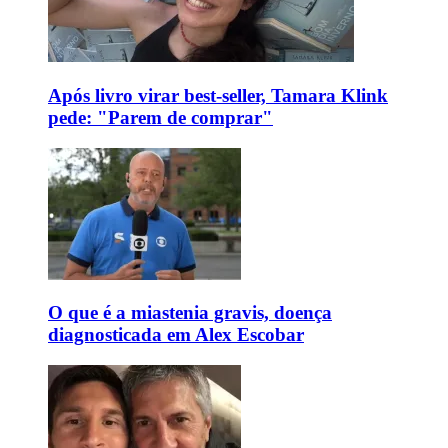
Após livro virar best-seller, Tamara Klink
pede: "Parem de comprar"
O que é a miastenia gravis, doença
diagnosticada em Alex Escobar