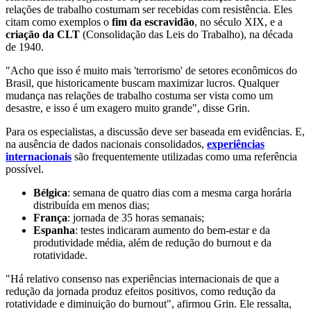
relações de trabalho costumam ser recebidas com resistência. Eles
citam como exemplos o
fim da escravidão
, no século XIX, e a
criação da CLT
(Consolidação das Leis do Trabalho), na década
de 1940.
"Acho que isso é muito mais 'terrorismo' de setores econômicos do
Brasil, que historicamente buscam maximizar lucros. Qualquer
mudança nas relações de trabalho costuma ser vista como um
desastre, e isso é um exagero muito grande", disse Grin.
Para os especialistas, a discussão deve ser baseada em evidências. E,
na ausência de dados nacionais consolidados,
experiências
internacionais
são frequentemente utilizadas como uma referência
possível.
Bélgica
: semana de quatro dias com a mesma carga horária
distribuída em menos dias;
França
: jornada de 35 horas semanais;
Espanha
: testes indicaram aumento do bem-estar e da
produtividade média, além de redução do burnout e da
rotatividade.
"Há relativo consenso nas experiências internacionais de que a
redução da jornada produz efeitos positivos, como redução da
rotatividade e diminuição do burnout", afirmou Grin. Ele ressalta,