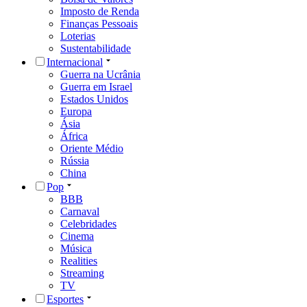
Imposto de Renda
Finanças Pessoais
Loterias
Sustentabilidade
Internacional
Guerra na Ucrânia
Guerra em Israel
Estados Unidos
Europa
Ásia
África
Oriente Médio
Rússia
China
Pop
BBB
Carnaval
Celebridades
Cinema
Música
Realities
Streaming
TV
Esportes