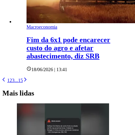
Macroeconomia
Fim da 6x1 pode encarecer
custo do agro e afetar
abastecimento, diz SRB
18/06/2026 | 13:41
1
2
3
...
15
Mais lidas