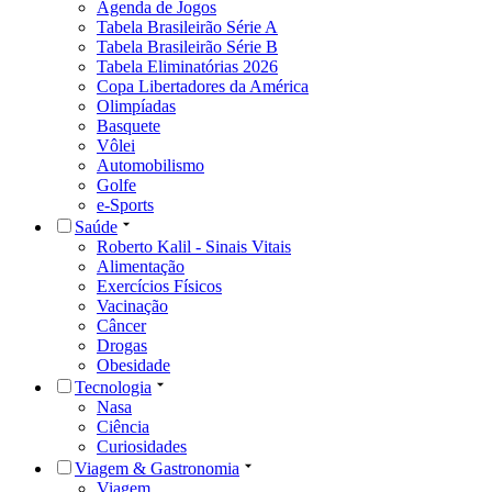
Agenda de Jogos
Tabela Brasileirão Série A
Tabela Brasileirão Série B
Tabela Eliminatórias 2026
Copa Libertadores da América
Olimpíadas
Basquete
Vôlei
Automobilismo
Golfe
e-Sports
Saúde
Roberto Kalil - Sinais Vitais
Alimentação
Exercícios Físicos
Vacinação
Câncer
Drogas
Obesidade
Tecnologia
Nasa
Ciência
Curiosidades
Viagem & Gastronomia
Viagem