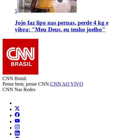
5
Jojo faz lipo nas pernas, perde 4 kg e
vibra: "Meu Deus, eu tenho joelho"
CNN Brasil.
Pense bem, pense CNN.
CNN AO VIVO
CNN Nas Redes