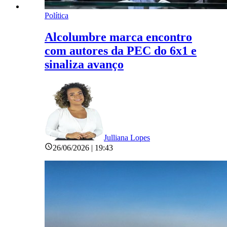
Política
Alcolumbre marca encontro
com autores da PEC do 6x1 e
sinaliza avanço
Julliana Lopes
26/06/2026 | 19:43