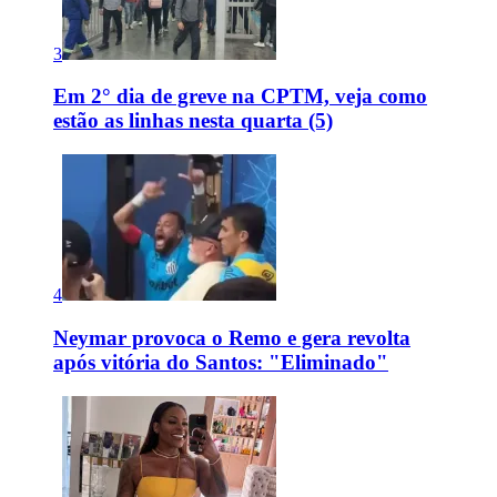
3
Em 2° dia de greve na CPTM, veja como
estão as linhas nesta quarta (5)
4
Neymar provoca o Remo e gera revolta
após vitória do Santos: "Eliminado"