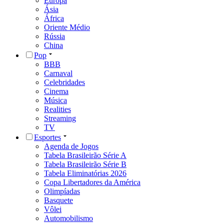
Europa
Ásia
África
Oriente Médio
Rússia
China
Pop
BBB
Carnaval
Celebridades
Cinema
Música
Realities
Streaming
TV
Esportes
Agenda de Jogos
Tabela Brasileirão Série A
Tabela Brasileirão Série B
Tabela Eliminatórias 2026
Copa Libertadores da América
Olimpíadas
Basquete
Vôlei
Automobilismo