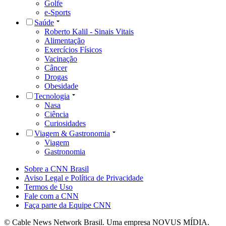
Golfe
e-Sports
Saúde
Roberto Kalil - Sinais Vitais
Alimentação
Exercícios Físicos
Vacinação
Câncer
Drogas
Obesidade
Tecnologia
Nasa
Ciência
Curiosidades
Viagem & Gastronomia
Viagem
Gastronomia
Sobre a CNN Brasil
Aviso Legal e Política de Privacidade
Termos de Uso
Fale com a CNN
Faça parte da Equipe CNN
© Cable News Network Brasil. Uma empresa NOVUS MÍDIA.