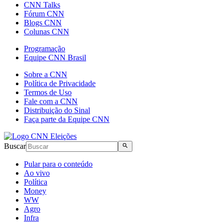
CNN Talks
Fórum CNN
Blogs CNN
Colunas CNN
Programação
Equipe CNN Brasil
Sobre a CNN
Política de Privacidade
Termos de Uso
Fale com a CNN
Distribuição do Sinal
Faça parte da Equipe CNN
Buscar
Pular para o conteúdo
Ao vivo
Política
Money
WW
Agro
Infra