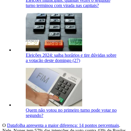
Eleições municipais: quantas vezes o segundo
turno terminou com virada nas capitais?
Eleições 2024: saiba horários e tire dúvidas sobre
a votação deste domingo (27)
Quem não votou no primeiro turno pode votar no
segundo?
O
Datafolha apresenta a maior diferença: 14 pontos percentuais
.
Nele, Nunes tem 57% das intenções de voto contra 43% de Boulos.