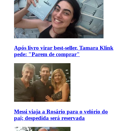
Após livro virar best-seller, Tamara Klink
pede: "Parem de comprar"
Messi viaja a Rosário para o velório do
pai; despedida será reservada