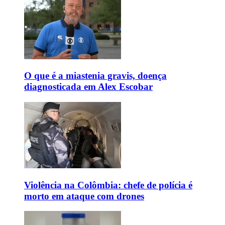
O que é a miastenia gravis, doença
diagnosticada em Alex Escobar
Violência na Colômbia: chefe de polícia é
morto em ataque com drones