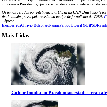
concorrer à Presidência, quando então deverá nacionalizar seu discurs
Os textos gerados por inteligência artificial na
CNN Brasil
são feito
final também passa pela revisão da equipe de jornalismo da
CNN
.
C
Tópicos
Eleições 2026
Flávio Bolsonaro
Paraná
Partido Liberal (PL)
PSD
Ratinh
Mais Lidas
Ciclone bomba no Brasil: quais estados serão af