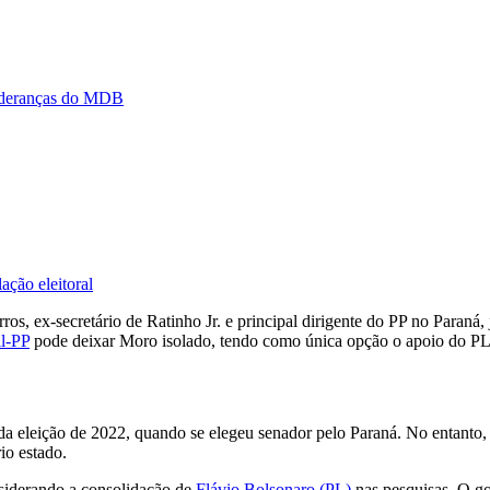
 lideranças do MDB
ção eleitoral
s, ex-secretário de Ratinho Jr. e principal dirigente do PP no Paraná,
l-PP
pode deixar Moro isolado, tendo como única opção o apoio do PL
da eleição de 2022, quando se elegeu senador pelo Paraná. No entanto, 
io estado.
nsiderando a consolidação de
Flávio Bolsonaro (PL)
nas pesquisas. O go