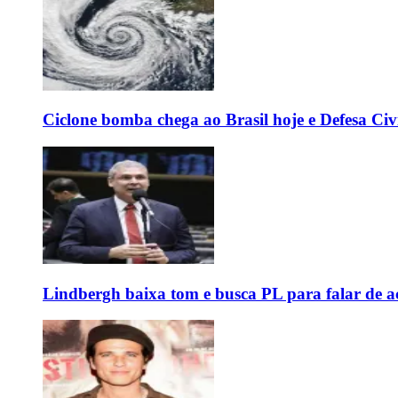
Ciclone bomba chega ao Brasil hoje e Defesa Civi
Lindbergh baixa tom e busca PL para falar de ac