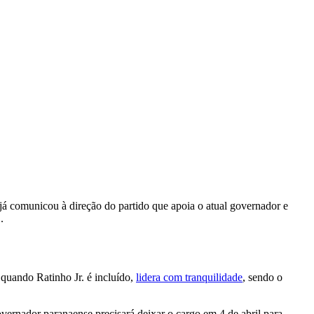
 já comunicou à direção do partido que apoia o atual governador e
.
quando Ratinho Jr. é incluído,
lidera com tranquilidade
, sendo o
vernador paranaense precisará deixar o cargo em 4 de abril para