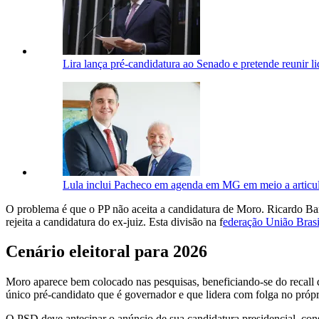
Lira lança pré-candidatura ao Senado e pretende reunir
Lula inclui Pacheco em agenda em MG em meio a articula
O problema é que o PP não aceita a candidatura de Moro. Ricardo Barro
rejeita a candidatura do ex-juiz. Esta divisão na f
ederação União Brasi
Cenário eleitoral para 2026
Moro aparece bem colocado nas pesquisas, beneficiando-se do recall 
único pré-candidato que é governador e que lidera com folga no própr
O PSD deve antecipar o anúncio de sua candidatura presidencial, co