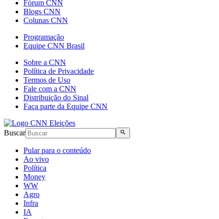
Fórum CNN
Blogs CNN
Colunas CNN
Programação
Equipe CNN Brasil
Sobre a CNN
Política de Privacidade
Termos de Uso
Fale com a CNN
Distribuição do Sinal
Faça parte da Equipe CNN
Buscar
Pular para o conteúdo
Ao vivo
Política
Money
WW
Agro
Infra
IA