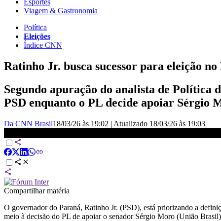
Esportes
Viagem & Gastronomia
Política
Eleições
Índice CNN
Ratinho Jr. busca sucessor para eleição n
Segundo apuração do analista de Política 
PSD enquanto o PL decide apoiar Sérgio 
Da CNN Brasil
18/03/26 às 19:02
|
Atualizado
18/03/26 às 19:03
Eleições 2026: Ratinho Jr. busca sucessor e vê ameaça do PL | CNN 
Compartilhar matéria
O governador do Paraná, Ratinho Jr. (PSD), está priorizando a defin
meio à decisão do PL de apoiar o senador Sérgio Moro (União Brasil)