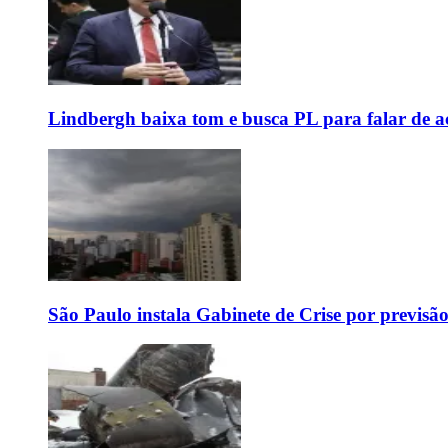
Lindbergh baixa tom e busca PL para falar de ac
São Paulo instala Gabinete de Crise por previsã