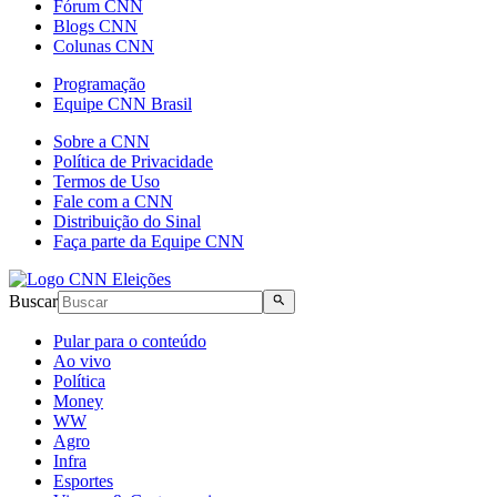
Fórum CNN
Blogs CNN
Colunas CNN
Programação
Equipe CNN Brasil
Sobre a CNN
Política de Privacidade
Termos de Uso
Fale com a CNN
Distribuição do Sinal
Faça parte da Equipe CNN
Buscar
Pular para o conteúdo
Ao vivo
Política
Money
WW
Agro
Infra
Esportes