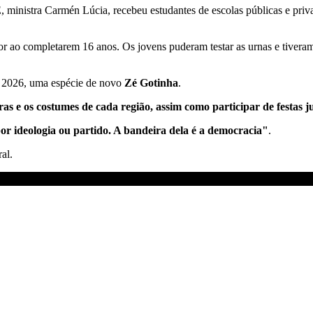
inistra Carmén Lúcia, recebeu estudantes de escolas públicas e privad
eitor ao completarem 16 anos. Os jovens puderam testar as urnas e tiver
e 2026, uma espécie de novo
Zé Gotinha
.
ras e os costumes de cada região,
assim como
participar de festas j
or ideologia ou partido. A bandeira dela é a democracia"
.
al.