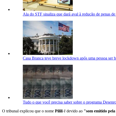
Ala do STF sinaliza que dará aval à redução de penas d
Casa Branca teve breve lockdown após uma pessoa ser 
Tudo o que você precisa saber sobre o programa Desenro
O tribunal explicou que o nome
Pilili
é devido ao
"som emitido pela 