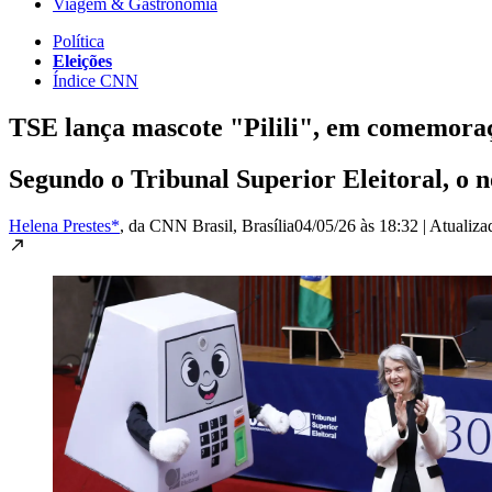
Viagem & Gastronomia
Política
Eleições
Índice CNN
TSE lança mascote "Pilili", em comemoraç
Segundo o Tribunal Superior Eleitoral, o 
Helena Prestes*
, da CNN Brasil
, Brasília
04/05/26 às 18:32
|
Atualiz