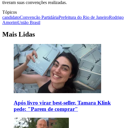
tiveram suas convenções realizadas.
Tópicos
candidato
Convenção Partidária
Prefeitura do Rio de Janeiro
Rodrigo
Amorim
União Brasil
Mais Lidas
Após livro virar best-seller, Tamara Klink
pede: "Parem de comprar"