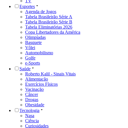
TV
Esportes
Agenda de Jogos
Tabela Brasileirão Série A
Tabela Brasileirão Série B
Tabela Eliminatórias 2026
Copa Libertadores da América
Olimpíadas
Basquete
Vôlei
Automobilismo
Golfe
e-Sports
Saúde
Roberto Kalil - Sinais Vitais
Alimentação
Exercícios Físicos
Vacinação
Câncer
Drogas
Obesidade
Tecnologia
Nasa
Ciência
Curiosidades