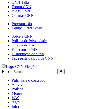
CNN Talks
Fórum CNN
Blogs CNN
Colunas CNN
Programação
Equipe CNN Brasil
Sobre a CNN
Política de Privacidade
Termos de Uso
Fale com a CNN
Distribuição do Sinal
Faça parte da Equipe CNN
Buscar
Pular para o conteúdo
Ao vivo
Política
Money
WW
Agro
Infra