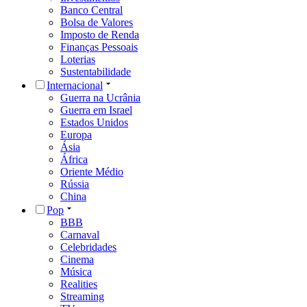
Banco Central
Bolsa de Valores
Imposto de Renda
Finanças Pessoais
Loterias
Sustentabilidade
Internacional
Guerra na Ucrânia
Guerra em Israel
Estados Unidos
Europa
Ásia
África
Oriente Médio
Rússia
China
Pop
BBB
Carnaval
Celebridades
Cinema
Música
Realities
Streaming