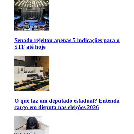
Senado rejeitou apenas 5 indicações para o
STF até hoje
O que faz um deputado estadual? Entenda
cargo em disputa nas eleições 2026