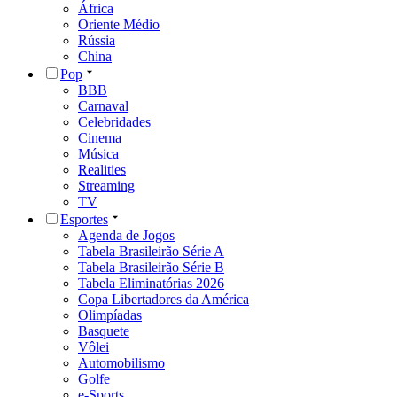
África
Oriente Médio
Rússia
China
Pop
BBB
Carnaval
Celebridades
Cinema
Música
Realities
Streaming
TV
Esportes
Agenda de Jogos
Tabela Brasileirão Série A
Tabela Brasileirão Série B
Tabela Eliminatórias 2026
Copa Libertadores da América
Olimpíadas
Basquete
Vôlei
Automobilismo
Golfe
e-Sports