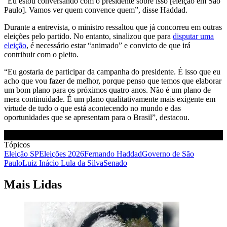
“Eu estou conversando com o presidente sobre isso [eleição em São
Paulo]. Vamos ver quem convence quem”, disse Haddad.
Durante a entrevista, o ministro ressaltou que já concorreu em outras
eleições pelo partido. No entanto, sinalizou que para
disputar uma
eleição
, é necessário estar “animado” e convicto de que irá
contribuir com o pleito.
“Eu gostaria de participar da campanha do presidente. É isso que eu
acho que vou fazer de melhor, porque penso que temos que elaborar
um bom plano para os próximos quatro anos. Não é um plano de
mera continuidade. É um plano qualitativamente mais exigente em
virtude de tudo o que está acontecendo no mundo e das
oportunidades que se apresentam para o Brasil”, destacou.
Tópicos
Eleição SP
Eleições 2026
Fernando Haddad
Governo de São
Paulo
Luiz Inácio Lula da Silva
Senado
Mais Lidas