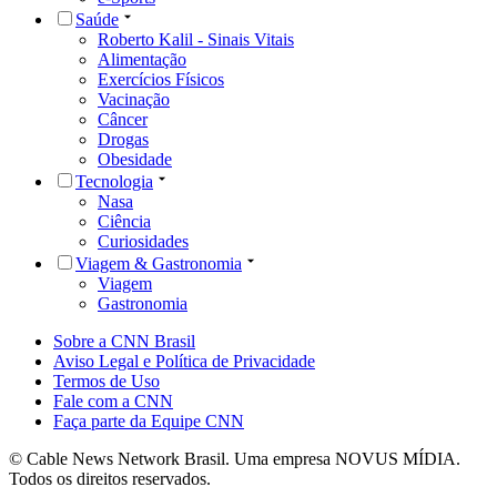
Saúde
Roberto Kalil - Sinais Vitais
Alimentação
Exercícios Físicos
Vacinação
Câncer
Drogas
Obesidade
Tecnologia
Nasa
Ciência
Curiosidades
Viagem & Gastronomia
Viagem
Gastronomia
Sobre a CNN Brasil
Aviso Legal e Política de Privacidade
Termos de Uso
Fale com a CNN
Faça parte da Equipe CNN
© Cable News Network Brasil. Uma empresa NOVUS MÍDIA.
Todos os direitos reservados.