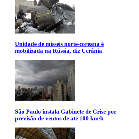
Unidade de mísseis norte-coreana é
mobilizada na Rússia, diz Ucrânia
São Paulo instala Gabinete de Crise por
previsão de ventos de até 100 km/h