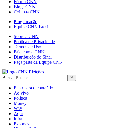
Fórum CNN
Blogs CNN
Colunas CNN
Programação
Equipe CNN Brasil
Sobre a CNN
Política de Privacidade
Termos de Uso
Fale com a CNN
Distribuição do Sinal
Faça parte da Equipe CNN
Buscar
Pular para o conteúdo
Ao vivo
Política
Money
WW
Agro
Infra
Esportes