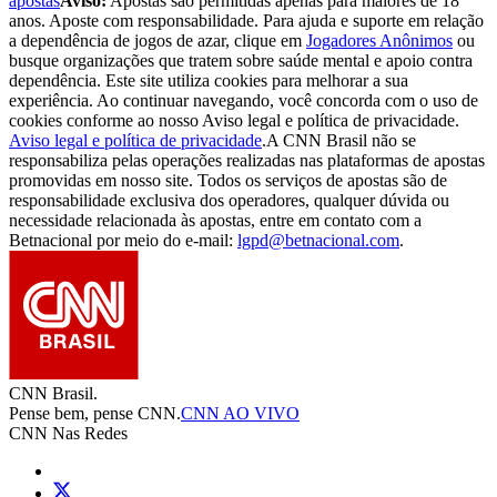
apostas
Aviso:
Apostas são permitidas apenas para maiores de 18
anos. Aposte com responsabilidade. Para ajuda e suporte em relação
a dependência de jogos de azar, clique em
Jogadores Anônimos
ou
busque organizações que tratem sobre saúde mental e apoio contra
dependência. Este site utiliza cookies para melhorar a sua
experiência. Ao continuar navegando, você concorda com o uso de
cookies conforme ao nosso Aviso legal e política de privacidade.
Aviso legal e política de privacidade
.
A CNN Brasil não se
responsabiliza pelas operações realizadas nas plataformas de apostas
promovidas em nosso site. Todos os serviços de apostas são de
responsabilidade exclusiva dos operadores, qualquer dúvida ou
necessidade relacionada às apostas, entre em contato com a
Betnacional por meio do e-mail:
lgpd@betnacional.com
.
CNN Brasil.
Pense bem, pense CNN.
CNN AO VIVO
CNN Nas Redes