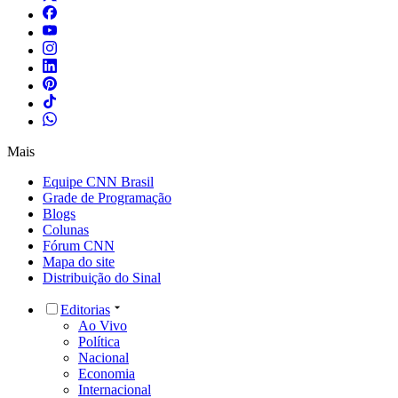
Mais
Equipe CNN Brasil
Grade de Programação
Blogs
Colunas
Fórum CNN
Mapa do site
Distribuição do Sinal
Editorias
Ao Vivo
Política
Nacional
Economia
Internacional