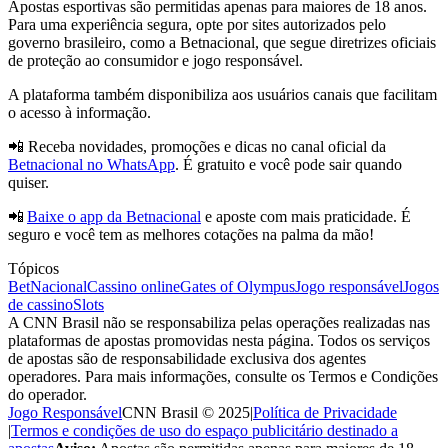
Apostas esportivas são permitidas apenas para maiores de 18 anos.
Para uma experiência segura, opte por sites autorizados pelo
governo brasileiro, como a Betnacional, que segue diretrizes oficiais
de proteção ao consumidor e jogo responsável.
A plataforma também disponibiliza aos usuários canais que facilitam
o acesso à informação.
📲 Receba novidades, promoções e dicas no canal oficial da
Betnacional no WhatsApp
. É gratuito e você pode sair quando
quiser.
📲
Baixe o app da Betnacional
e aposte com mais praticidade. É
seguro e você tem as melhores cotações na palma da mão!
Tópicos
BetNacional
Cassino online
Gates of Olympus
Jogo responsável
Jogos
de cassino
Slots
A CNN Brasil não se responsabiliza pelas operações realizadas nas
plataformas de apostas promovidas nesta página. Todos os serviços
de apostas são de responsabilidade exclusiva dos agentes
operadores. Para mais informações, consulte os Termos e Condições
do operador.
Jogo Responsável
CNN Brasil © 2025
|
Política de Privacidade
|
Termos e condições de uso do espaço publicitário destinado a