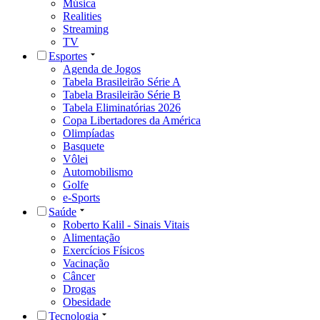
Música
Realities
Streaming
TV
Esportes
Agenda de Jogos
Tabela Brasileirão Série A
Tabela Brasileirão Série B
Tabela Eliminatórias 2026
Copa Libertadores da América
Olimpíadas
Basquete
Vôlei
Automobilismo
Golfe
e-Sports
Saúde
Roberto Kalil - Sinais Vitais
Alimentação
Exercícios Físicos
Vacinação
Câncer
Drogas
Obesidade
Tecnologia