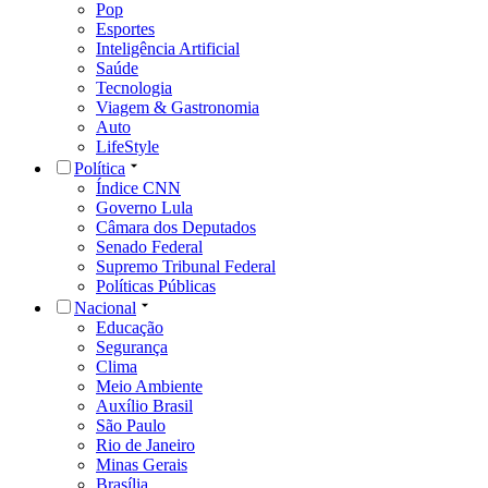
Pop
Esportes
Inteligência Artificial
Saúde
Tecnologia
Viagem & Gastronomia
Auto
LifeStyle
Política
Índice CNN
Governo Lula
Câmara dos Deputados
Senado Federal
Supremo Tribunal Federal
Políticas Públicas
Nacional
Educação
Segurança
Clima
Meio Ambiente
Auxílio Brasil
São Paulo
Rio de Janeiro
Minas Gerais
Brasília