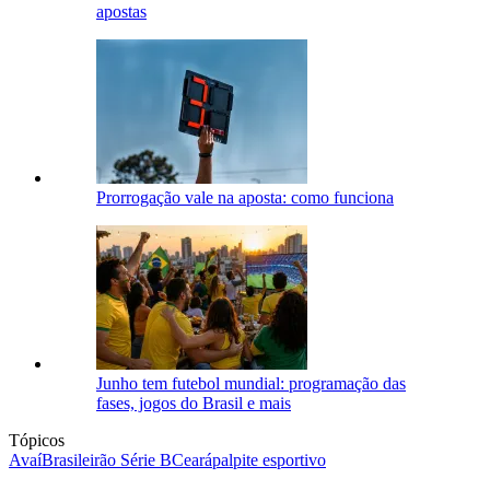
apostas
Prorrogação vale na aposta: como funciona
Junho tem futebol mundial: programação das
fases, jogos do Brasil e mais
Tópicos
Avaí
Brasileirão Série B
Ceará
palpite esportivo