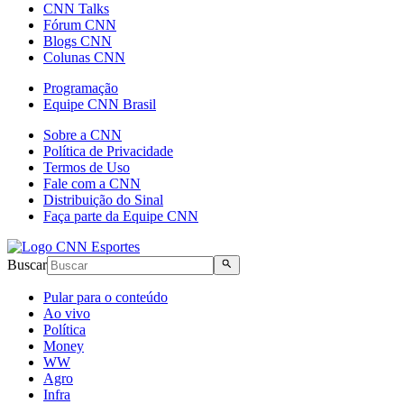
CNN Talks
Fórum CNN
Blogs CNN
Colunas CNN
Programação
Equipe CNN Brasil
Sobre a CNN
Política de Privacidade
Termos de Uso
Fale com a CNN
Distribuição do Sinal
Faça parte da Equipe CNN
Buscar
Pular para o conteúdo
Ao vivo
Política
Money
WW
Agro
Infra