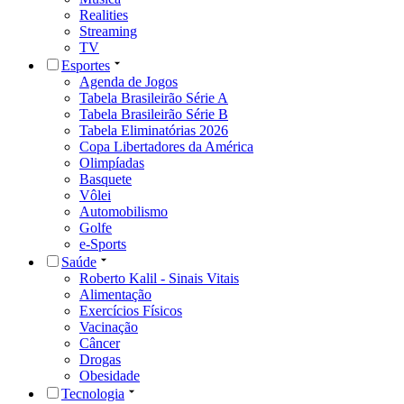
Realities
Streaming
TV
Esportes
Agenda de Jogos
Tabela Brasileirão Série A
Tabela Brasileirão Série B
Tabela Eliminatórias 2026
Copa Libertadores da América
Olimpíadas
Basquete
Vôlei
Automobilismo
Golfe
e-Sports
Saúde
Roberto Kalil - Sinais Vitais
Alimentação
Exercícios Físicos
Vacinação
Câncer
Drogas
Obesidade
Tecnologia