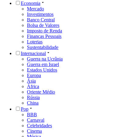
Economia
Mercado
Investimentos
Banco Central
Bolsa de Valores
Imposto de Renda
Finanças Pessoais
Loterias
Sustentabilidade
Internacional
Guerra na Ucrânia
Guerra em Israel
Estados Unidos
Europa
Ásia
África
Oriente Médio
Rússia
China
Pop
BBB
Carnaval
Celebridades
Cinema
Música