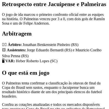
Retrospecto entre Jacuipense e Palmeiras
O jogo de ida marcou o primeiro confronto oficial entre as equipes
na história. O Palmeiras venceu por 3 a 0, com dois gols de Ramón
Sosa e um de Felipe Anderson.
Arbitragem
🧑‍⚖️
Árbitro:
Jonathan Benkenstein Pinheiro (RS)
🟨
Assistentes:
Jorge Eduardo Bernardi (RS) e Mauricio Coelho
Silva Penna (RS)
🖥️
VAR:
Heber Roberto Lopes (SC)
O que está em jogo
O Palmeiras tenta confirmar a classificação às oitavas de final da
Copa do Brasil sem sustos, enquanto o Jacuipense busca um
resultado histórico diante de um dos principais elencos do futebol
brasileiro.
Confira as cotações atualizadas e todos os mercados disponíveis
para apostar na Copa do Brasil no site ou aplicativo da Betnacional.