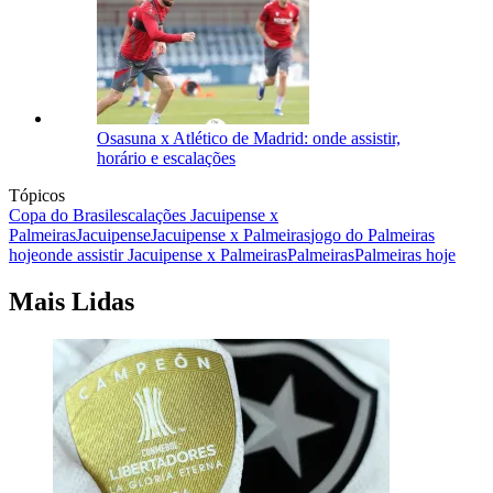
Osasuna x Atlético de Madrid: onde assistir,
horário e escalações
Tópicos
Copa do Brasil
escalações Jacuipense x
Palmeiras
Jacuipense
Jacuipense x Palmeiras
jogo do Palmeiras
hoje
onde assistir Jacuipense x Palmeiras
Palmeiras
Palmeiras hoje
Mais Lidas