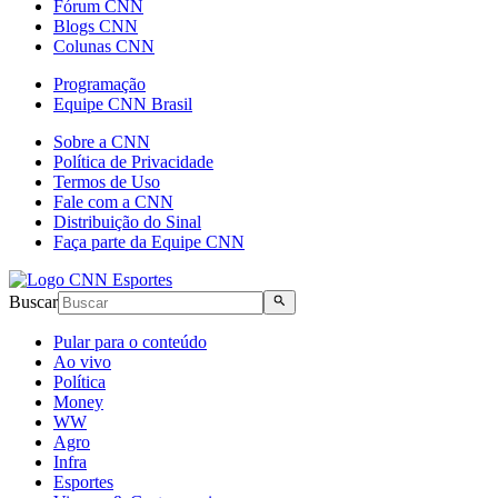
Fórum CNN
Blogs CNN
Colunas CNN
Programação
Equipe CNN Brasil
Sobre a CNN
Política de Privacidade
Termos de Uso
Fale com a CNN
Distribuição do Sinal
Faça parte da Equipe CNN
Buscar
Pular para o conteúdo
Ao vivo
Política
Money
WW
Agro
Infra
Esportes