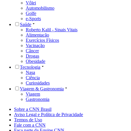
Vôlei
Automobilismo
Golfe
e-Sports
Saúde
Roberto Kalil - Sinais Vitais
Alimentação
Exercícios Físicos
Vacinação
Câncer
Drogas
Obesidade
Tecnologia
Nasa
Ciência
Curiosidades
Viagem & Gastronomia
Viagem
Gastronomia
Sobre a CNN Brasil
Aviso Legal e Política de Privacidade
Termos de Uso
Fale com a CNN
Faça parte da Equipe CNN