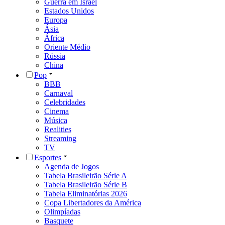
Guerra em Israel
Estados Unidos
Europa
Ásia
África
Oriente Médio
Rússia
China
Pop
BBB
Carnaval
Celebridades
Cinema
Música
Realities
Streaming
TV
Esportes
Agenda de Jogos
Tabela Brasileirão Série A
Tabela Brasileirão Série B
Tabela Eliminatórias 2026
Copa Libertadores da América
Olimpíadas
Basquete