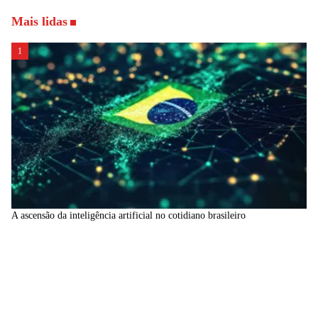
Mais lidas
1
A ascensão da inteligência artificial no cotidiano brasileiro