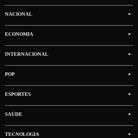
NACIONAL
ECONOMIA
INTERNACIONAL
POP
ESPORTES
SAÚDE
TECNOLOGIA