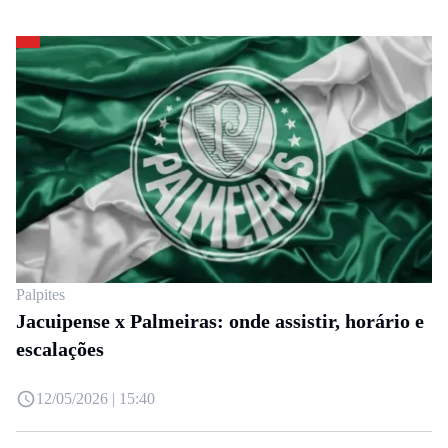
Palpites
Jacuipense x Palmeiras: onde assistir, horário e
escalações
12/05/2026 | 15:40