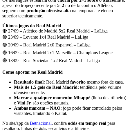
Os merengues estrearam com
vitória por 2–1 sobre o Marseille
e,
apesar do tropeço recente por
5–2
no dérbi contra o Atlético,
seguem com
produção ofensiva alta
na temporada e elenco
superior tecnicamente.
Últimos jogos do Real Madrid
🔴 27/09 – Atlético de Madrid 5x2 Real Madrid – LaLiga
🟢 23/09 – Levante 1x4 Real Madrid – LaLiga
🟢 20/09 – Real Madrid 2x0 Espanyol – LaLiga
🟢 16/09 – Real Madrid 2x1 Marseille – Champions League
🟢 13/09 – Real Sociedad 1x2 Real Madrid – LaLiga
Como apostar no Real Madrid
Resultado final:
Real Madrid
favorito
mesmo fora de casa.
Mais de 1.5 gols do Real Madrid:
tendência pelo volume
ofensivo recente.
Marcar a qualquer momento:
Mbappé
(linha de artilheiro)
e
Vini Jr.
são opções naturais.
Ambas marcam – NÃO:
jogo pode ficar controlado pelos
visitantes, limitando o Kairat.
No site/app da
Betnacional
, confira
odds em tempo real
para
resultado, linhas de gols, escanteios e artilheiros.