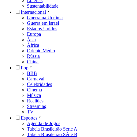
Loterias
Sustentabilidade
Internacional
Guerra na Ucrânia
Guerra em Israel
Estados Unidos
Europa
Ásia
África
Oriente Médio
Rússia
China
Pop
BBB
Carnaval
Celebridades
Cinema
Música
Realities
Streaming
TV
Esportes
Agenda de Jogos
Tabela Brasileirão Série A
Tabela Brasileirão Série B