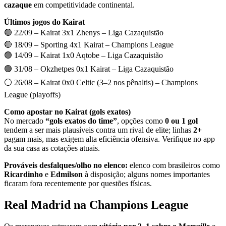
cazaque
em competitividade continental.
Últimos jogos do Kairat
🟢 22/09 – Kairat 3x1 Zhenys – Liga Cazaquistão
🔴 18/09 – Sporting 4x1 Kairat – Champions League
🟢 14/09 – Kairat 1x0 Aqtobe – Liga Cazaquistão
🟢 31/08 – Okzhetpes 0x1 Kairat – Liga Cazaquistão
⚪ 26/08 – Kairat 0x0 Celtic (3–2 nos pênaltis) – Champions
League (playoffs)
Como apostar no Kairat (gols exatos)
No mercado
“gols exatos do time”
, opções como
0 ou 1 gol
tendem a ser mais plausíveis contra um rival de elite; linhas
2+
pagam mais, mas exigem alta eficiência ofensiva. Verifique no app
da sua casa as cotações atuais.
Prováveis desfalques/olho no elenco:
elenco com brasileiros como
Ricardinho
e
Edmilson
à disposição; alguns nomes importantes
ficaram fora recentemente por questões físicas.
Real Madrid na Champions League