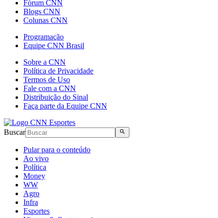
Fórum CNN
Blogs CNN
Colunas CNN
Programação
Equipe CNN Brasil
Sobre a CNN
Política de Privacidade
Termos de Uso
Fale com a CNN
Distribuição do Sinal
Faça parte da Equipe CNN
Buscar
Pular para o conteúdo
Ao vivo
Política
Money
WW
Agro
Infra
Esportes