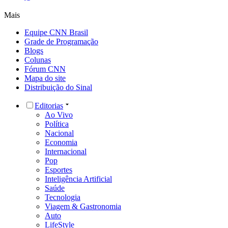
Mais
Equipe CNN Brasil
Grade de Programação
Blogs
Colunas
Fórum CNN
Mapa do site
Distribuição do Sinal
Editorias
Ao Vivo
Política
Nacional
Economia
Internacional
Pop
Esportes
Inteligência Artificial
Saúde
Tecnologia
Viagem & Gastronomia
Auto
LifeStyle