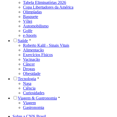
Tabela Eliminatórias 2026
Copa Libertadores da América
Olimpíadas
Basquete
Vôlei
Automobilismo
Golfe
e-Sports
Saúde
Roberto Kalil - Sinais Vitais
Alimentação
Exercícios Físicos
Vacinação
Câncer
Drogas
Obesidade
Tecnologia
Nasa
Ciência
Curiosidades
Viagem & Gastronomia
Viagem
Gastronomia
Sobre a CNN Brasil