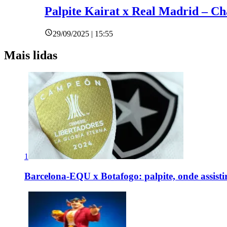
Palpite Kairat x Real Madrid – C
29/09/2025 | 15:55
Mais lidas
1
Barcelona-EQU x Botafogo: palpite, onde assistir