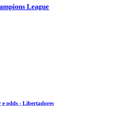
hampions League
 e odds - Libertadores