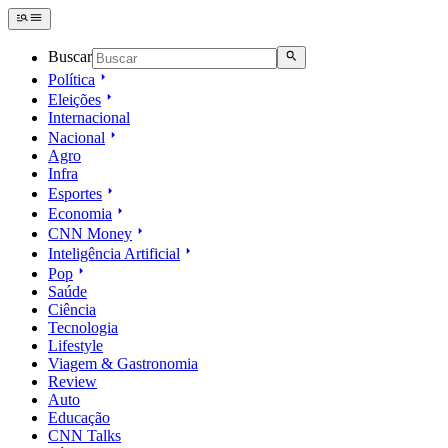
Buscar
Política
Eleições
Internacional
Nacional
Agro
Infra
Esportes
Economia
CNN Money
Inteligência Artificial
Pop
Saúde
Ciência
Tecnologia
Lifestyle
Viagem & Gastronomia
Review
Auto
Educação
CNN Talks