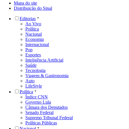
Mapa do site
Distribuição do Sinal
Editorias
Ao Vivo
Política
Nacional
Economia
Internacional
Pop
Esportes
Inteligência Artificial
Saúde
Tecnologia
Viagem & Gastronomia
Auto
LifeStyle
Política
Índice CNN
Governo Lula
Câmara dos Deputados
Senado Federal
Supremo Tribunal Federal
Políticas Públicas
Nacional