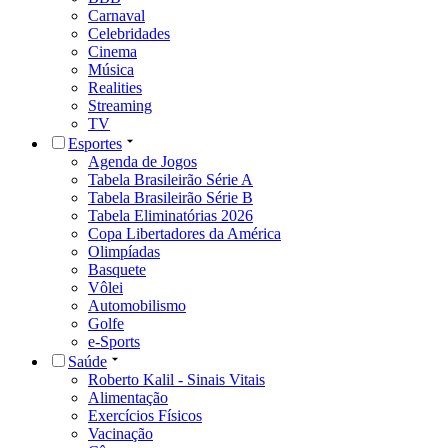
Carnaval
Celebridades
Cinema
Música
Realities
Streaming
TV
Esportes
Agenda de Jogos
Tabela Brasileirão Série A
Tabela Brasileirão Série B
Tabela Eliminatórias 2026
Copa Libertadores da América
Olimpíadas
Basquete
Vôlei
Automobilismo
Golfe
e-Sports
Saúde
Roberto Kalil - Sinais Vitais
Alimentação
Exercícios Físicos
Vacinação