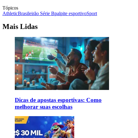
Tópicos
Athletic
Brasileirão Série B
palpite esportivo
Sport
Mais Lidas
Dicas de apostas esportivas: Como
melhorar suas escolhas