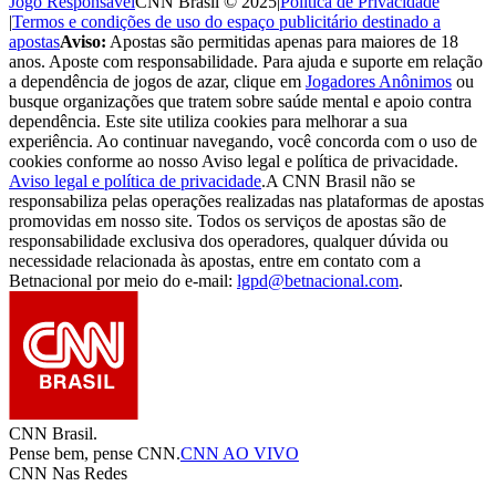
Jogo Responsável
CNN Brasil © 2025
|
Política de Privacidade
|
Termos e condições de uso do espaço publicitário destinado a
apostas
Aviso:
Apostas são permitidas apenas para maiores de 18
anos. Aposte com responsabilidade. Para ajuda e suporte em relação
a dependência de jogos de azar, clique em
Jogadores Anônimos
ou
busque organizações que tratem sobre saúde mental e apoio contra
dependência. Este site utiliza cookies para melhorar a sua
experiência. Ao continuar navegando, você concorda com o uso de
cookies conforme ao nosso Aviso legal e política de privacidade.
Aviso legal e política de privacidade
.
A CNN Brasil não se
responsabiliza pelas operações realizadas nas plataformas de apostas
promovidas em nosso site. Todos os serviços de apostas são de
responsabilidade exclusiva dos operadores, qualquer dúvida ou
necessidade relacionada às apostas, entre em contato com a
Betnacional por meio do e-mail:
lgpd@betnacional.com
.
CNN Brasil.
Pense bem, pense CNN.
CNN AO VIVO
CNN Nas Redes