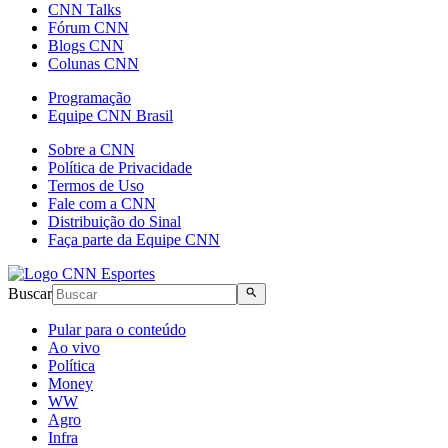
CNN Talks
Fórum CNN
Blogs CNN
Colunas CNN
Programação
Equipe CNN Brasil
Sobre a CNN
Política de Privacidade
Termos de Uso
Fale com a CNN
Distribuição do Sinal
Faça parte da Equipe CNN
Buscar
Pular para o conteúdo
Ao vivo
Política
Money
WW
Agro
Infra