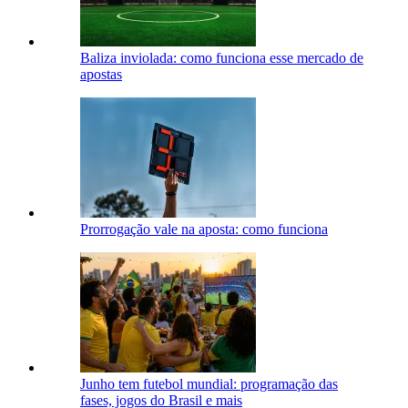
Baliza inviolada: como funciona esse mercado de
apostas
Prorrogação vale na aposta: como funciona
Junho tem futebol mundial: programação das
fases, jogos do Brasil e mais