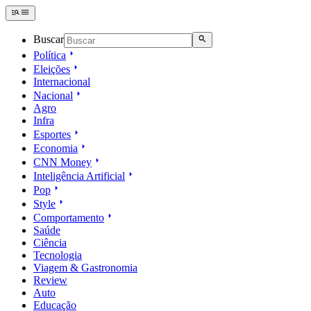
Buscar
Política
Eleições
Internacional
Nacional
Agro
Infra
Esportes
Economia
CNN Money
Inteligência Artificial
Pop
Style
Comportamento
Saúde
Ciência
Tecnologia
Viagem & Gastronomia
Review
Auto
Educação