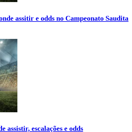
onde assitir e odds no Campeonato Saudita
 assistir, escalações e odds